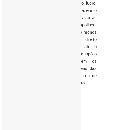
mercado dominado pela lógica do lucro.
Em especial por duas Cias. que fazem o
que querem. O governo não pode lavar as
mãos e fingir não ver o povo ser espoliado.
Deveria urgentemente intervir, pelo menos
até que exista de fato e de direito
concorrência de verdade. Pois até o
momento, o que se vê é um duopólio
explicito que não esconde nem os
centavos cobrados pelas passagens das
duas Cias que navegam em um céu de
brigadeiro, pensando apenas no lucro.
José Aparecido Ribeiro
Administrador
Consultor em Assuntos Urbanos