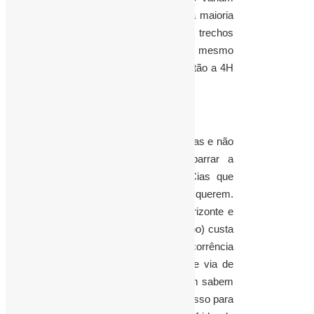
entre 250 a 1.000 reais, o que na maioria
das vezes sai mais caro do que trechos
como Macapá/Brasília ou mesmo
Macapá/São Paulo ou Rio, que estão a 4H
de viagem.
Ninguém entende as regras tarifárias e não
há regulamentação capaz de barrar a
sanha pelo lucro destas duas Cias que
operam sozinhas e cobram o que querem.
A mesma distancia entre Belo Horizonte e
o Rio de Janeiro (40 minutos de voo) custa
em média 80 reais. A falta de concorrência
e o descaso das autoridades, que via de
regra não pagam passagens e nem sabem
seus valores, já que nós fazemos isso para