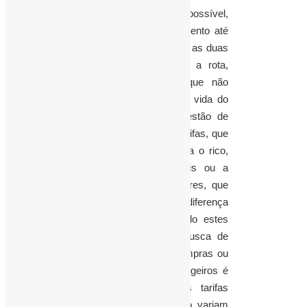
Sair de Macapá por estrada não é possível,
e de barco o tempo de deslocamento até
Belém é de 24 horas. Com efeito, as duas
únicas companhias que operam a rota,
GOL e TAM, cobram tarifas que não
combinam com as condições de vida do
povo e não fazem a menor questão de
esconder a publicação de suas tarifas, que
são iguais até nos centavos. Para o rico,
pouco importa 100 reais a mais ou a
menos. No entanto, para os pobres, que
são a maioria, os centavos fazem diferença
nas horas de emergência, quando estes
precisam deixar o Estado em busca de
socorro ou mesmo para suas compras ou
lazer. A maior demanda de passageiros é
no trecho Macapá/Belém e as tarifas
cobradas por 40 minutos de voo variam