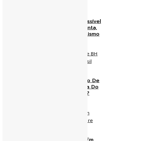
Tarifa Zero Em BH É Possível
Se Alguém Pagar A Conta,
Do Contrário É Proselitismo
zeaparecido
02/01/2019
O Que Será Do Trânsito De
BH Quando A Economia Do
Brasil Voltar A Crescer?
zeaparecido
28/12/2018
Pouso De Emergência Em