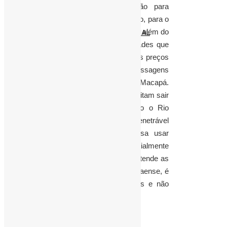
CIÊNCIA & TECNOLOGIA
aéreas que possuem concessão para
SAÚDE
operar rotas aéreas naquele Estado, para o
TI & INOVAÇÃO
restante do Brasil. Chama atenção além do
INTRELIGÊNCIA ARTIFICIAL
fato em si, o silêncio das autoridades que
não se manifestam em relação aos preços
abusivos cobrados pelas passagens
aéreas partindo ou chegando em Macapá.
Sem ter alternativas que lhes permitam sair
do Estado, que tem de um lado o Rio
Amazonas, e do outro a impenetrável
floresta Amazônica, quem precisa usar
avião para sair do Amapá, especialmente
para Belém, que é a cidade que atende as
maiores demandas do povo Amapaense, é
obrigado a pagar preços abusivos e não
tem direito a reclamações.