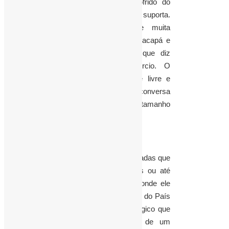
eles, está impondo ao povo sofrido do
Amapá um fardo maior do que ele suporta.
Sem contar que ainda existe muita
dependência entre a cidade de Macapá e
Capital do Pará, sobretudo no que diz
respeito a saúde e o comercio. O
argumento de que o mercado é livre e
regulado pela concorrência é conversa
fiada e não serve para justificar tamanho
absurdo.
Se o povo do Amapá não tem estradas que
lhes permitam ir de carro, ônibus ou até
mesmo de carroça até um local onde ele
possa se conectar com o restante do País
por rodovias, avião é item estratégico que
não pode ficar sujeito às leis de um