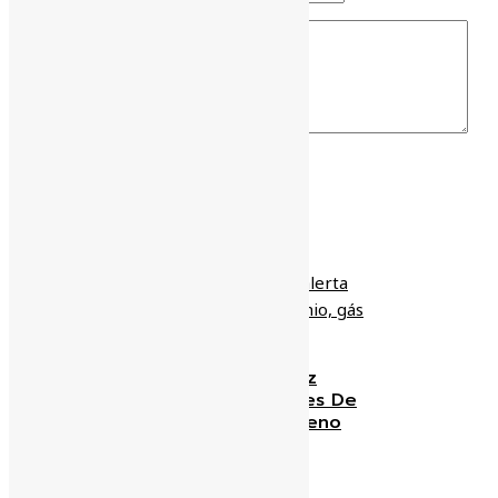
NOTÍCIAS RELACIONADAS
Médico Oncologista Faz
Alerta Para Altos Índices De
Radônio, Gás Cancerígeno
Em BH
zeaparecido
18/01/2019