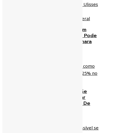
Fabio Ramalho Não É Um
Ulisses Guimarães, Mas Pode
Ser Presidente Da Câmara
Federal
zeaparecido
11/01/2019
Prefeitura Apresenta-Se
Como Agiota Ao Cobrar
Multa De 25% No IPTU De
2018
zeaparecido
07/01/2019