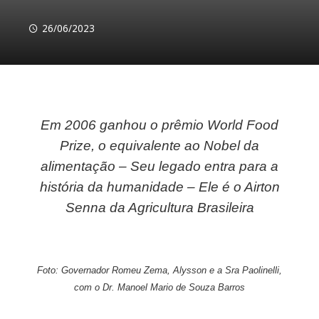
26/06/2023
Em 2006 ganhou o prêmio World Food
ebook
Prize, o equivalente ao Nobel da
alimentação – Seu legado entra para a
ter
história da humanidade – Ele é o Airton
kedIn
Senna da Agricultura Brasileira
erest
Foto: Governador Romeu Zema, Alysson e a Sra Paolinelli,
mbleupon
com o Dr. Manoel Mario de Souza Barros