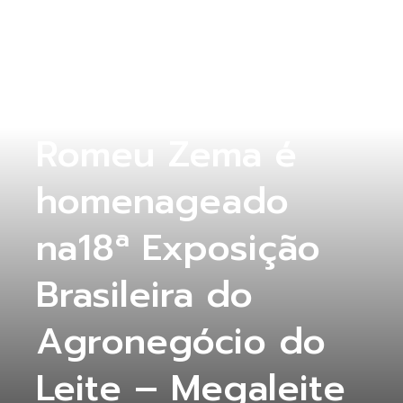
COLUNA ABERTA
Governador
Romeu Zema é
homenageado
na18ª Exposição
Brasileira do
Agronegócio do
Leite – Megaleite