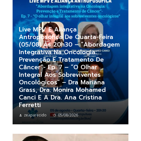
Live MPV E Aliança
Antroposófica De Quarta-Feira
(05/08) Às 20h30 – “Abordagem
Integrativa Na Oncologia:
Prevenção E Tratamento De
Câncer”- Ep. 7 – “O Olhar
Integral Aos Sobreviventes
Oncológicos” – Dra Mariana
Grass, Dra. Monira Mohamed
Canci E A Dra. Ana Cristina
Ferretti
zeaparecido
05/08/2026