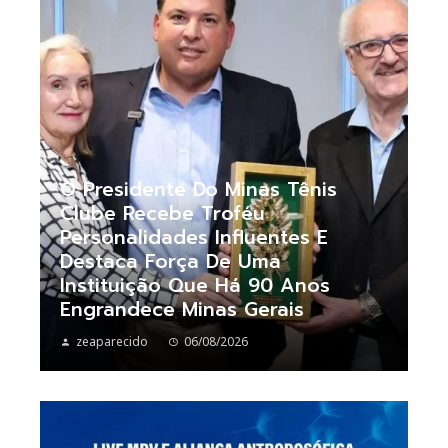
O Presidente Do Minas Tênis
Clube Recebe Troféu
Personalidades Influentes E
Destaca Força De Uma
Instituição Que Há 90 Anos
Engrandece Minas Gerais
zeaparecido
06/08/2026