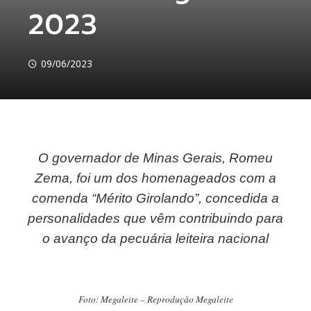
2023
09/06/2023
O governador de Minas Gerais, Romeu
ebook
Zema, foi um dos homenageados com a
comenda “Mérito Girolando”, concedida a
ter
personalidades que vêm contribuindo para
kedIn
o avanço da pecuária leiteira nacional
erest
Foto: Megaleite – Reprodução Megaleite