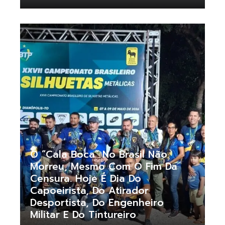
O “cala Boca” No Brasil Não
Morreu, Mesmo Com O Fim Da
Censura. Hoje É Dia Do
Capoeirista, Do Atirador
Desportista, Do Engenheiro
Militar E Do Tintureiro