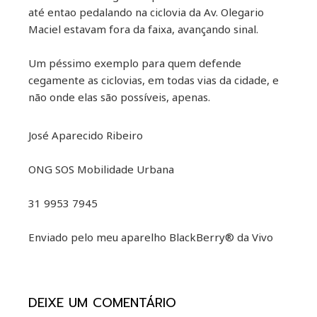
ter
até entao pedalando na ciclovia da Av. Olegario
Maciel estavam fora da faixa, avançando sinal.
kedIn
Um péssimo exemplo para quem defende
erest
cegamente as ciclovias, em todas vias da cidade, e
não onde elas são possíveis, apenas.
mbleupon
José Aparecido Ribeiro
il
ONG SOS Mobilidade Urbana
31 9953 7945
Enviado pelo meu aparelho BlackBerry® da Vivo
DEIXE UM COMENTÁRIO