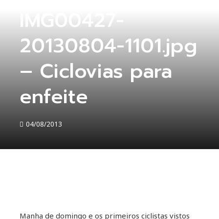
IMG00427-
20130804-1101.jpg
– Ciclovias para
enfeite
04/08/2013
ebook
Manha de domingo e os primeiros ciclistas vistos