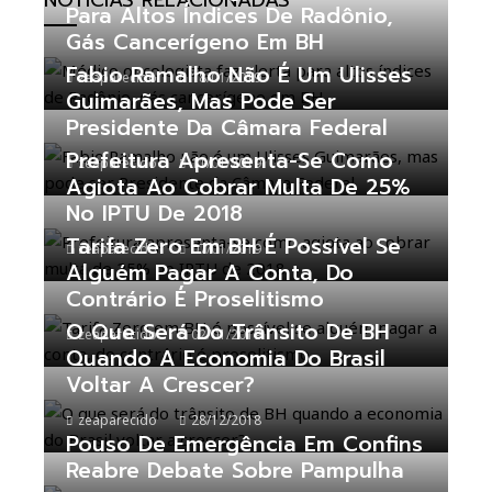
NOTÍCIAS RELACIONADAS
Para Altos Índices De Radônio,
Gás Cancerígeno Em BH
Fabio Ramalho Não É Um Ulisses
zeaparecido
18/01/2019
Guimarães, Mas Pode Ser
Presidente Da Câmara Federal
Prefeitura Apresenta-Se Como
zeaparecido
11/01/2019
Agiota Ao Cobrar Multa De 25%
No IPTU De 2018
Tarifa Zero Em BH É Possível Se
zeaparecido
07/01/2019
Alguém Pagar A Conta, Do
Contrário É Proselitismo
O Que Será Do Trânsito De BH
zeaparecido
02/01/2019
Quando A Economia Do Brasil
Voltar A Crescer?
zeaparecido
28/12/2018
Pouso De Emergência Em Confins
Reabre Debate Sobre Pampulha