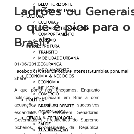
BELO HORIZONTE
Ladrões ou Generais
INTERIOR EM FOCO
CULTURA
o que é pior para o
CULTURA
EDUCAR & TRANSFORMAR
COMPORTAMENTO
Brasil?
TURISMO
INFRAESTRUTURA
TRÂNSITO
MOBILIDADE URBANA
01/06/2012
SEGURANÇA
MEIO AMBIENTE
Facebook
Twitter
LinkedIn
Pinterest
Stumbleupon
Email
ECONOMIA & NEGÓCIOS
Share
ECONOMIA
INDÚSTRIA
A que ponto nós chegamos. Enquanto
COMÉRCIO
políticos se digladiam em Brasilia com
POLÍTICA
acusações mútuas e sucessivos
BRASIL EM DEBATE
GOVERNANÇA
escândalos que envolvem Senadores,
CIÊNCIA & TECNOLOGIA
Governadores, Presidentes do Supremo,
SAÚDE
bicheiros, ex-presidente da República,
TI & INOVAÇÃO