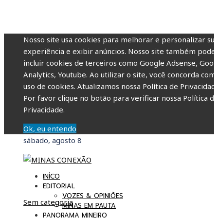
Nosso site usa cookies para melhorar e personalizar su
experiência e exibir anúncios. Nosso site também pode
incluir cookies de terceiros como Google Adsense, Goog
Analytics, Youtube. Ao utilizar o site, você concorda com
uso de cookies. Atualizamos nossa Política de Privacidade
Por favor clique no botão para verificar nossa Política d
Privacidade.
Ok, eu entendo
sábado, agosto 8
INÍCO
EDITORIAL
VOZES & OPINIÕES
Sem categoria
MINAS EM PAUTA
PANORAMA MINEIRO