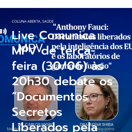
COLUNA ABERTA
,
SAÚDE
Live Comunica
MPV de terça-
feira (30/06) às
20h30 debate os
“Documentos
Secretos
Liberados pela