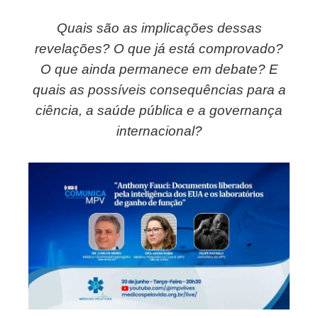
Quais são as implicações dessas
ebook
revelações? O que já está comprovado?
O que ainda permanece em debate? E
ter
quais as possíveis consequências para a
kedIn
ciência, a saúde pública e a governança
internacional?
erest
mbleupon
il