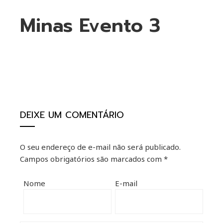
Minas Evento 3
ebook
ter
DEIXE UM COMENTÁRIO
kedIn
O seu endereço de e-mail não será publicado.
erest
Campos obrigatórios são marcados com
*
mbleupon
Nome
E-mail
il