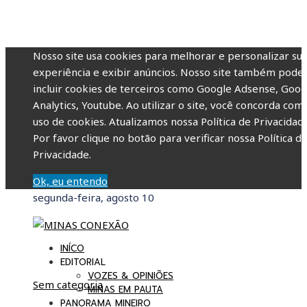
Nosso site usa cookies para melhorar e personalizar su
experiência e exibir anúncios. Nosso site também pode
incluir cookies de terceiros como Google Adsense, Goog
Analytics, Youtube. Ao utilizar o site, você concorda com
uso de cookies. Atualizamos nossa Política de Privacidade
Por favor clique no botão para verificar nossa Política d
Privacidade.
Ok, eu entendo
segunda-feira, agosto 10
INÍCO
EDITORIAL
VOZES & OPINIÕES
Sem categoria
MINAS EM PAUTA
PANORAMA MINEIRO