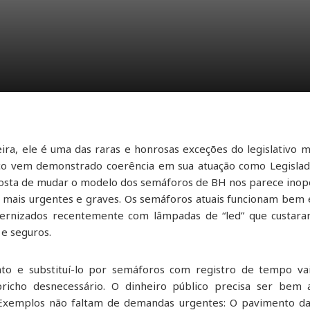
ra, ele é uma das raras e honrosas exceções do legislativo m
ítico vem demonstrado coerência em sua atuação como Legisla
posta de mudar o modelo dos semáforos de BH nos parece in
mais urgentes e graves. Os semáforos atuais funcionam bem 
ernizados recentemente com lâmpadas de “led” que custaram
 e seguros.
to e substituí-lo por semáforos com registro de tempo va
richo desnecessário. O dinheiro público precisa ser bem 
 Exemplos não faltam de demandas urgentes: O pavimento da