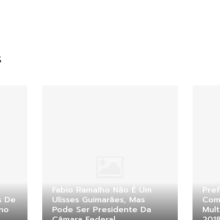
S
Fabio Ramalho Não É Um
Pref
s De
Ulisses Guimarães, Mas
Com
eno
Pode Ser Presidente Da
Mul
Câmara Federal
201