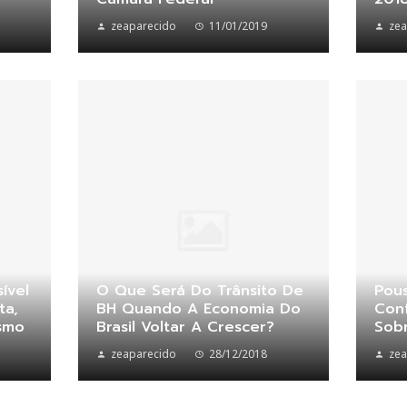
zeaparecido
11/01/2019
zea
ível
O Que Será Do Trânsito De
Pou
ta,
BH Quando A Economia Do
Con
ismo
Brasil Voltar A Crescer?
Sob
zeaparecido
28/12/2018
zea