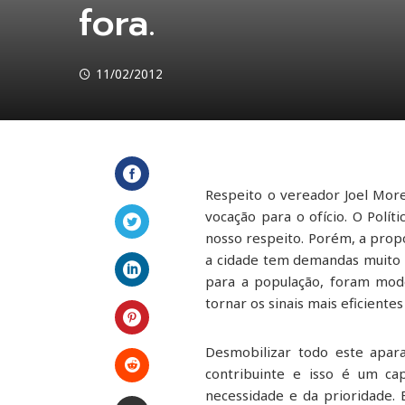
fora.
11/02/2012
Respeito o vereador Joel Morei
Facebook
vocação para o ofício. O Pol
nosso respeito. Porém, a pro
Twitter
a cidade tem demandas muito 
para a população, foram mod
LinkedIn
tornar os sinais mais eficientes
Pinterest
Desmobilizar todo este apara
contribuinte e isso é um cap
Stumbleupon
necessidade e da prioridade.