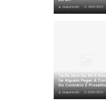
zeaparecido
18/01/2019
Tarifa Zero Em BH É Poss
Se Alguém Pagar A Con
Do Contrário É Proselit
zeaparecido
02/01/2019