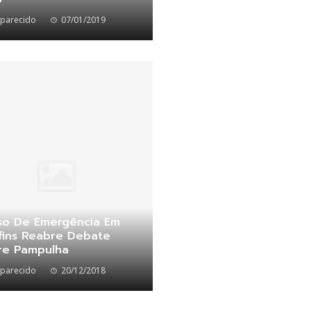
parecido
07/01/2019
so De Emergência Em
fins Reabre Debate
re Pampulha
parecido
20/12/2018