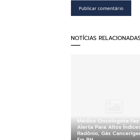
NOTÍCIAS RELACIONADA
Médico Oncologista Faz
Alerta Para Altos Índice
Radônio, Gás Canceríg
Em BH