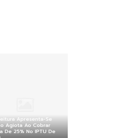
eitura Apresenta-Se
o Agiota Ao Cobrar
ta De 25% No IPTU De
8