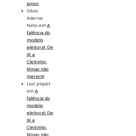
Junior
Silvio
Aderne
Neto
em
A
falência do
modelo
eleitoral: De
JK a
Cleitinho,
Minas não
merece!
Luiz piquet
em
A
falência do
modelo
eleitoral: De
JK a
Cleitinho,
Minas não