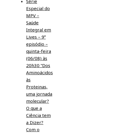
Série
Especial do
MPV –
Saúde
Integral em
Lives – 9º
episódio –
quinta-feira
(06/08) às
20h30 “Dos
Aminoácidos
às
Proteinas,
uma jornada
molecular?
O que a
Ciência tem
a Dizer?
Com o