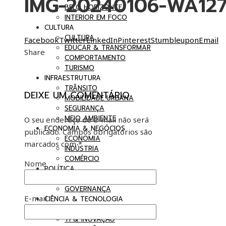
IMG-20240106-WA12
BELO HORIZONTE
INTERIOR EM FOCO
CULTURA
CULTURA
Facebook
Twitter
LinkedIn
Pinterest
Stumbleupon
Email
EDUCAR & TRANSFORMAR
Share
COMPORTAMENTO
TURISMO
INFRAESTRUTURA
TRÂNSITO
DEIXE UM COMENTÁRIO
MOBILIDADE URBANA
SEGURANÇA
MEIO AMBIENTE
O seu endereço de e-mail não será
ECONOMIA & NEGÓCIOS
publicado.
Campos obrigatórios são
ECONOMIA
marcados com
*
INDÚSTRIA
COMÉRCIO
Nome
POLÍTICA
BRASIL EM DEBATE
GOVERNANÇA
E-mail
CIÊNCIA & TECNOLOGIA
SAÚDE
TI & INOVAÇÃO