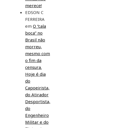
merece!
EDSON C
FERREIRA
em
O “cala
boca” no
Brasil não
morreu,
mesmo com
o fim da
censura.
Hoje é dia
do
Capoeirista,
do Atirador
Desportista,
do
Engenheiro
Militar e do