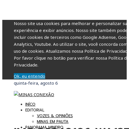
Nosso site usa cookies para melhorar e personalizar su
experiência e exibir anúncios. Nosso site também pode
incluir cookies de terceiros como Google Adsense, Goog
Analytics, Youtube. Ao utilizar o site, você concorda com
uso de cookies. Atualizamos nossa Política de Privacidade
Por favor clique no botão para verificar nossa Política d
Privacidade.
Ok, eu entendo
quinta-feira, agosto 6
INÍCO
EDITORIAL
VOZES & OPINIÕES
MINAS EM PAUTA
PANORAMA MINEIRO