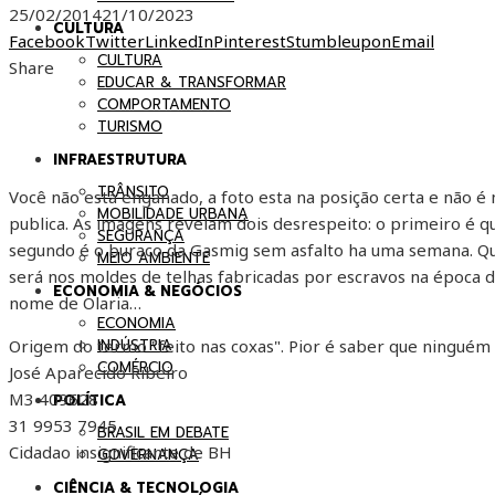
25/02/2014
21/10/2023
CULTURA
Facebook
Twitter
LinkedIn
Pinterest
Stumbleupon
Email
CULTURA
Share
EDUCAR & TRANSFORMAR
COMPORTAMENTO
TURISMO
INFRAESTRUTURA
TRÂNSITO
Você não esta enganado, a foto esta na posição certa e não é
MOBILIDADE URBANA
publica. As imagens revelam dois desrespeito: o primeiro é qu
SEGURANÇA
segundo é o buraco da Gasmig sem asfalto ha uma semana. Q
MEIO AMBIENTE
será nos moldes de telhas fabricadas por escravos na época do
ECONOMIA & NEGÓCIOS
nome de Olaria…
ECONOMIA
INDÚSTRIA
Origem do termo "feito nas coxas". Pior é saber que ninguém 
COMÉRCIO
José Aparecido Ribeiro
M3 409628
POLÍTICA
31 9953 7945
BRASIL EM DEBATE
Cidadao insignificante de BH
GOVERNANÇA
CIÊNCIA & TECNOLOGIA