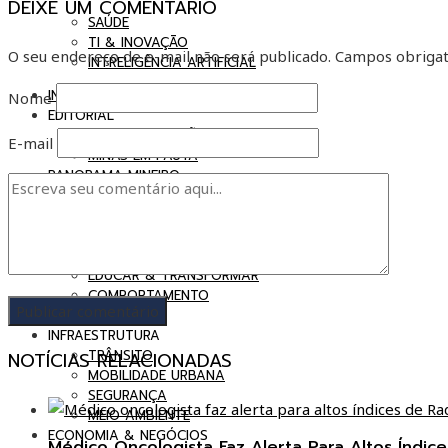
DEIXE UM COMENTÁRIO
SAÚDE
TI & INOVAÇÃO
O seu endereço de e-mail não será publicado.
Campos obrigat
INTRELIGÊNCIA ARTIFICIAL
INÍCO
Nome
EDITORIAL
VOZES & OPINIÕES
E-mail
MINAS EM PAUTA
PANORAMA MINEIRO
BELO HORIZONTE
INTERIOR EM FOCO
CULTURA
CULTURA
EDUCAR & TRANSFORMAR
COMPORTAMENTO
TURISMO
INFRAESTRUTURA
TRÂNSITO
NOTÍCIAS RELACIONADAS
MOBILIDADE URBANA
SEGURANÇA
MEIO AMBIENTE
ECONOMIA & NEGÓCIOS
Médico Oncologista Faz Alerta Para Altos Índi