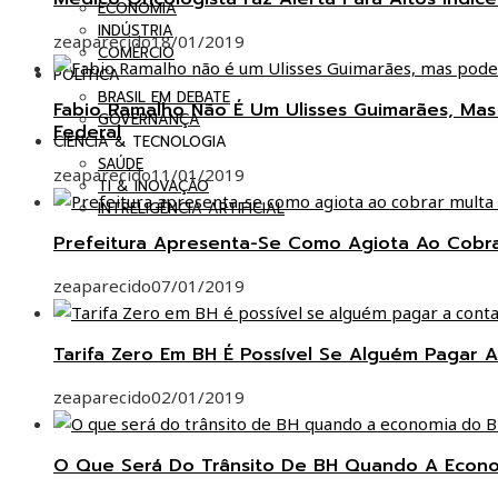
ECONOMIA
INDÚSTRIA
zeaparecido
18/01/2019
COMÉRCIO
POLÍTICA
BRASIL EM DEBATE
Fabio Ramalho Não É Um Ulisses Guimarães, Ma
GOVERNANÇA
Federal
CIÊNCIA & TECNOLOGIA
SAÚDE
zeaparecido
11/01/2019
TI & INOVAÇÃO
INTRELIGÊNCIA ARTIFICIAL
Prefeitura Apresenta-Se Como Agiota Ao Cobr
zeaparecido
07/01/2019
Tarifa Zero Em BH É Possível Se Alguém Pagar A
zeaparecido
02/01/2019
O Que Será Do Trânsito De BH Quando A Econom