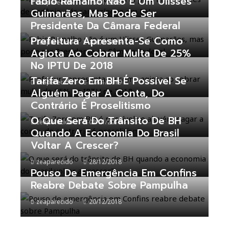
Fabio Ramalho Não É Um Ulisses
zeaparecido
18/01/2019
Guimarães, Mas Pode Ser
Presidente Da Câmara Federal
Prefeitura Apresenta-Se Como
zeaparecido
11/01/2019
Agiota Ao Cobrar Multa De 25%
No IPTU De 2018
Tarifa Zero Em BH É Possível Se
zeaparecido
07/01/2019
Alguém Pagar A Conta, Do
Contrário É Proselitismo
O Que Será Do Trânsito De BH
zeaparecido
02/01/2019
Quando A Economia Do Brasil
Voltar A Crescer?
zeaparecido
28/12/2018
Pouso De Emergência Em Confins
Reabre Debate Sobre Pampulha
zeaparecido
20/12/2018