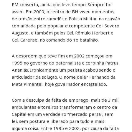
ebook
PM conserta, ainda que leve tempo. Sempre foi
assim. Em 2000, o centro de BH viveu momentos
ter
de tensão entre camelôs e Policia Militar, na ocasião
comandada pelo popular e competente Cel. Severo
kedIn
Augusto, e também pelos Cel. Rômulo Herbert e
Cel. Carense, no comando do 1o batalhão.
erest
A desordem que teve fim em 2002 começou em
mbleupon
1995 no governo do paternalista e coroinha Patrus
Ananias. Ironicamente um petista acabou sendo o
articulador da solução. O nome dele? Fernando da
il
Mata Pimentel, hoje governador encastelado.
Com a desculpa da falta de emprego, mais de 3 mil
ambulantes e toreiros transformaram o centro da
Capital em um verdadeiro “mercado persa”, sem
lei, sem postura e liberado para tudo e mais
alguma coisa. Entre 1995 e 2002, por causa da falta