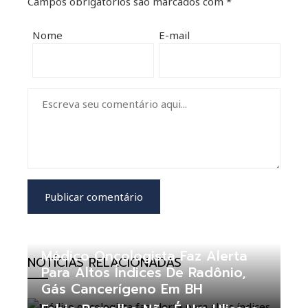
Campos obrigatórios são marcados com
*
Nome
E-mail
Médico Oncologista Faz Alerta
NOTÍCIAS RELACIONADAS
Para Altos Índices De Radônio,
Gás Cancerígeno Em BH