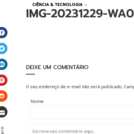
CIÊNCIA & TECNOLOGIA
IMG-20231229-WA
Facebook
Twitter
DEIXE UM COMENTÁRIO
LinkedIn
O seu endereço de e-mail não será publicado.
Camp
Pinterest
Nome
Stumbleupon
Email
hare