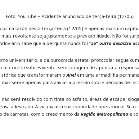
Foto: YouTube – Acidente anunciado de terça-feira (12/05)
los na tarde desta terça-feira (12/05) é apenas mais um capít
 mais revoltante seja justamente a previsibilidade. Não foi surp
 Rodoviário sabe que a pergunta nunca foi
“se” outro desastre ac
ismo universitário, e da burocracia estatal protocolar segue c
o motorista sobrevivente, sem coragem de apontar a responsab
histórica que transformaram o
Anel
em uma armadilha permanent
 mas serve apenas para aliviar a pressão sobre décadas de inc
o
não será resolvido com tinta no asfalto, áreas de escape, sloga
ensa adestrada. A via exauriu sua capacidade operacional. Sua 
xo de carretas, com o crescimento da
Região Metropolitana
e co