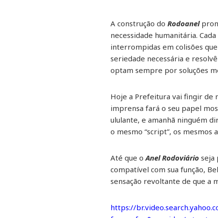
A construção do
Rodoanel
prom
necessidade humanitária. Cada a
interrompidas em colisões que
seriedade necessária e resolv
optam sempre por soluções me
Hoje a Prefeitura vai fingir d
imprensa fará o seu papel mostr
ululante, e amanhã ninguém di
o mesmo “script”, os mesmos at
Até que o
Anel Rodoviário
seja 
compatível com sua função, Be
sensação revoltante de que a m
https://br.video.search.yahoo.