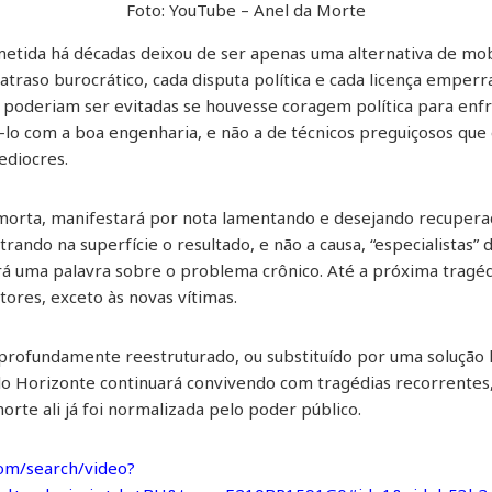
Foto: YouTube – Anel da Morte
etida há décadas deixou de ser apenas uma alternativa de mo
traso burocrático, cada disputa política e cada licença emperra
 poderiam ser evitadas se houvesse coragem política para en
ê-lo com a boa engenharia, e não a de técnicos preguiçosos qu
diocres.
e morta, manifestará por nota lamentando e desejando recuperaç
ando na superfície o resultado, e não a causa, “especialistas” 
rá uma palavra sobre o problema crônico. Até a próxima tragéd
ores, exceto às novas vítimas.
profundamente reestruturado, ou substituído por uma solução 
lo Horizonte continuará convivendo com tragédias recorrentes,
orte ali já foi normalizada pelo poder público.
com/search/video?