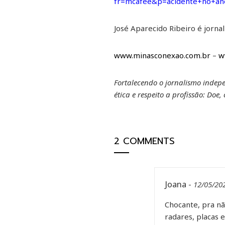
fr=mcafee&p=acidente+no+a
José Aparecido Ribeiro é jorna
www.minasconexao.com.br
–
w
Fortalecendo o jornalismo indep
ética e respeito a profissão: Doe
2 COMMENTS
Joana
-
12/05/20
Chocante, pra n
radares, placas 