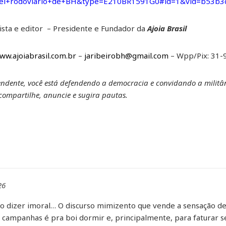
nel+rodoviario+de+BH&type=E210BR1591G0#id=1&vid=b53b3
lista e editor – Presidente e Fundador da
Ajoia Brasil
ww.ajoiabrasil.com.br
–
jaribeirobh@gmail.com
– Wpp/Pix: 31
endente, você está defendendo a democracia e convidando a militâ
, compartilhe, anuncie e sugira pautas.
26
ão dizer imoral… O discurso mimizento que vende a sensação d
e campanhas é pra boi dormir e, principalmente, para faturar s