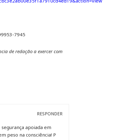
cbc3e2ab00e35f1a7910cd4ed19&action=view
-99953-7945
ncia de redação a exercer com
RESPONDER
e segurança apoiada em
em peso na consciência! P