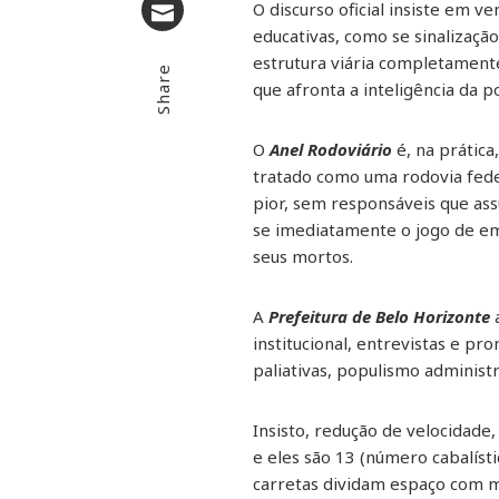
O discurso oficial insiste em 
educativas, como se sinalizaçã
Email
estrutura viária completament
Share
que afronta a inteligência da 
O
Anel Rodoviário
é, na prática
tratado como uma rodovia fede
pior, sem responsáveis que as
se imediatamente o jogo de e
seus mortos.
A
Prefeitura de Belo Horizonte
institucional, entrevistas e p
paliativas, populismo administ
Insisto, redução de velocidade
e eles são 13 (número cabalís
carretas dividam espaço com mo