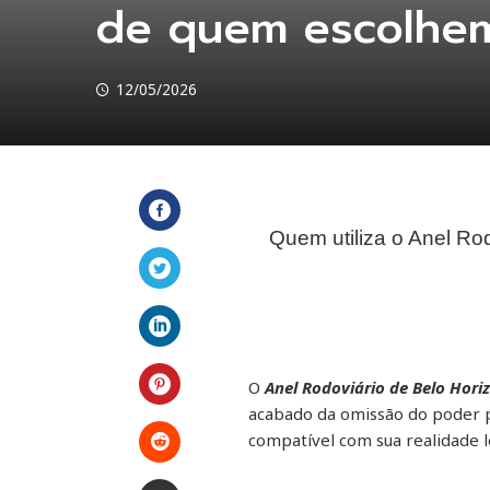
de quem escolhem
12/05/2026
Quem utiliza o Anel Ro
Facebook
Twitter
LinkedIn
O
Anel Rodoviário de Belo Hori
acabado da omissão do poder p
Pinterest
compatível com sua realidade l
Stumbleupon