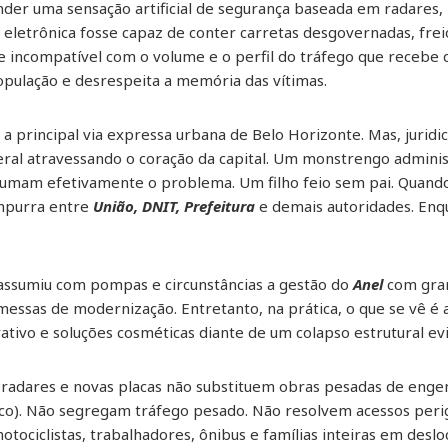
vender uma sensação artificial de segurança baseada em radares
o eletrônica fosse capaz de conter carretas desgovernadas, fr
e incompatível com o volume e o perfil do tráfego que recebe 
população e desrespeita a memória das vítimas.
, a principal via expressa urbana de Belo Horizonte. Mas, jurid
ral atravessando o coração da capital. Um monstrengo administ
sumam efetivamente o problema. Um filho feio sem pai. Quando 
mpurra entre
União, DNIT, Prefeitura
e demais autoridades. Enq
assumiu com pompas e circunstâncias a gestão do
Anel
com gran
romessas de modernização. Entretanto, na prática, o que se vê é
rativo e soluções cosméticas diante de um colapso estrutural ev
, radares e novas placas não substituem obras pesadas de enge
tico). Não segregam tráfego pesado. Não resolvem acessos pe
tociclistas, trabalhadores, ônibus e famílias inteiras em desl