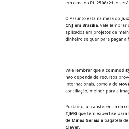
em cima do
PL 2508/21
, e se
O Assunto está na mesa do
Juiz
CNJ em Brasília
. Vale lembra
aplicados em projetos de melho
dinheiro se quer para pagar a 
Vale lembrar que a
commodity 
não dependa de recursos prov
internacionais, como a de
Nova
conciliação, melhor para a im
Portanto, a transferência da co
TJMG
que tem expertise para 
de
Minas Gerais a
bagatela d
Clever
.