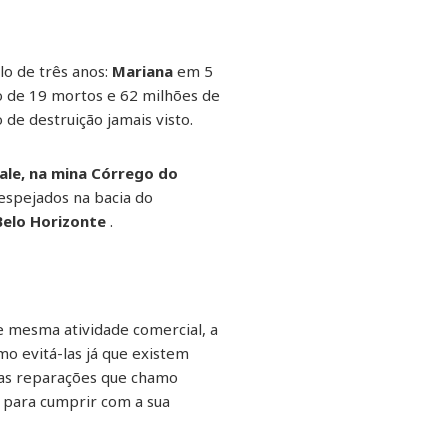
lo de três anos:
Mariana
em 5
o de 19 mortos e 62 milhões de
 de destruição jamais visto.
ale, na mina Córrego do
espejados na bacia do
Belo Horizonte
.
e mesma atividade comercial, a
o evitá-las já que existem
e as reparações que chamo
s para cumprir com a sua