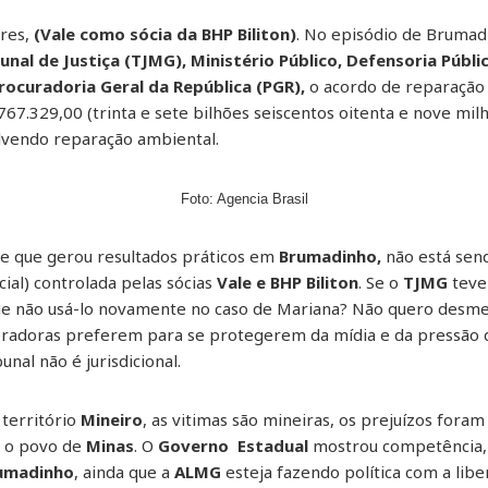
res,
(Vale como sócia da BHP Biliton)
. No episódio de Brumad
unal de Justiça (TJMG), Ministério Público, Defensoria Públi
rocuradoria Geral da República (PGR),
o acordo de reparação 
67.329,00 (trinta e sete bilhões seiscentos oitenta e nove milh
lvendo reparação ambiental.
Foto: Agencia Brasil
e que gerou resultados práticos em
Brumadinho,
não está send
ial) controlada pelas sócias
Vale e BHP Biliton
. Se o
TJMG
teve
e não usá-lo novamente no caso de Mariana? Não quero desm
radoras preferem para se protegerem da mídia e da pressão d
nal não é jurisdicional.
território
Mineiro
, as vitimas são mineiras, os prejuízos fora
rá o povo de
Minas
. O
Governo Estadual
mostrou competência, a
umadinho
, ainda que a
ALMG
esteja fazendo política com a libe