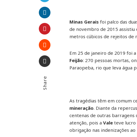
Twitter
Minas Gerais
foi palco das dua
LinkedIn
de novembro de 2015 assisti
metros cúbicos de rejeitos de
Pinterest
Em 25 de janeiro de 2019 foi 
Stumbleupon
Feijão
: 270 pessoas mortas, on
Paraopeba, rio que leva água 
Email
Share
As tragédias têm em comum cen
mineração
. Diante da repercu
centenas de outras barragens 
atenção, pois a
Vale
teve lucro
obrigação nas indenizações ao