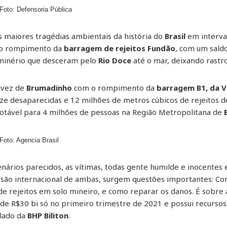
Foto: Defensoria Pública
s maiores tragédias ambientais da história do
Brasil
em interva
u o rompimento da
barragem de rejeitos Fundão
, com um sald
 minério que desceram pelo
Rio Doce
até o mar, deixando rastro
a vez de
Brumadinho
com o rompimento da
barragem B1, da V
ze desaparecidas e 12 milhões de metros cúbicos de rejeitos d
potável para 4 milhões de pessoas na Região Metropolitana de
Foto: Agencia Brasil
ários parecidos, as vítimas, todas gente humilde e inocentes 
ssão internacional de ambas, surgem questões importantes: Com
de rejeitos em solo mineiro, e como reparar os danos. É sobr
 de R$30 bi só no primeiro trimestre de 2021 e possui recurso
 lado da
BHP Biliton
.