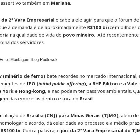
rá assertivo também em
Mariana
.
 da 2ª Vara Empresarial
e cabe a ele agir para que o fórum de
r que a demanda é de aproximadamente
R$100 bi
(cem bilhões d
ria na qualidade de vida do
povo mineiro
. Até recentemente 
folha dos servidores.
Foto: Montagem Blog Pedlowsk
(minério de ferro)
bate recordes no mercado internacional,
enientes de
IPO (
initial public offering
), a BHP Biliton e a Vale
o
 York e Hong-kong
, e não podem ter passivos ambientais. Qu
agem das empresas dentro e fora do
Brasil.
nciliação de
Brasília (CNJ) para Minas Gerais (TJMG),
além de 
homologar o acordo, dá celeridade ao processo e a médio praz
e
R$100 bi.
Com a palavra, o
juiz da 2ª Vara Empresarial do TJM