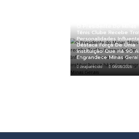
O Presidente Do Minas
Tênis Clube Recebe Tro
Personalidades Influent
Destaca Força De Uma
Instituição Que Há 90 
Engrandece Minas Gerai
zeaparecido
06/08/2026