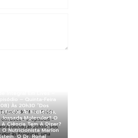
e Especial Do MPV –
e Integral Em Lives –
pisódio – Quinta-Feira
/08) Às 20h30 “Dos
oácidos Às Proteinas,
 Jornada Molecular? O
 A Ciência Tem A Dizer?
O Nutricionista Marlon
tstein, O Dr. Ronal