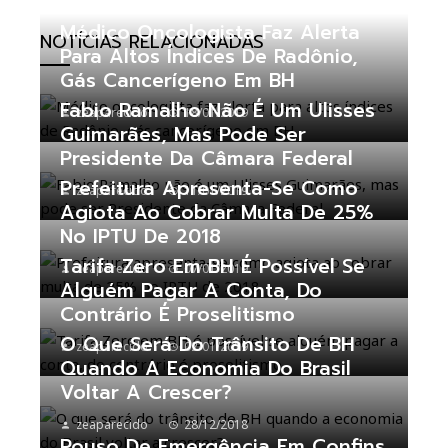
Médico Oncologista Faz Alerta
NOTÍCIAS RELACIONADAS
Para Altos Índices De Radônio,
Gás Cancerígeno Em BH
Fabio Ramalho Não É Um Ulisses
zeaparecido
18/01/2019
Guimarães, Mas Pode Ser
Presidente Da Câmara Federal
Prefeitura Apresenta-Se Como
zeaparecido
11/01/2019
Agiota Ao Cobrar Multa De 25%
No IPTU De 2018
Tarifa Zero Em BH É Possível Se
zeaparecido
07/01/2019
Alguém Pagar A Conta, Do
Contrário É Proselitismo
O Que Será Do Trânsito De BH
zeaparecido
02/01/2019
Quando A Economia Do Brasil
Voltar A Crescer?
zeaparecido
28/12/2018
Pouso De Emergência Em Confins