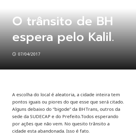
SEM CATEGORIA
O trânsito de BH
espera pelo Kalil.
07/04/2017
A escolha do local é aleatoria, a cidade inteira tem
ebook
pontos iguais ou piores do que esse que será citado.
Alguns debaixo do “bigode” da BHTrans, outros da
ter
sede da SUDECAP e do Prefeito.Todos esperando
por ações que não vem. No quesito trânsito a
kedIn
cidade esta abandonada. Isso é fato.