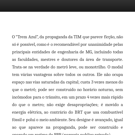
O “Trem Azul”, da propaganda da TIM que parece ficção, não
ebook
só é possível, como é o recomendável por unanimidade pelas
principais entidades de engenharia de MG, incluindo todas
ter
as faculdades, mestres e doutores da área de transporte.
Trata-se na verdade do metrô leve, ou monotrilho. O modal
kedIn
tem várias vantagens sobre todos os outros. Ele não ocupa
espaço nas vias saturadas da capital; custa 3 vezes menos do
erest
que o metrô; pode ser construído no horário noturno, sem
incômodos para o trânsito, em um prazo 4 vezes mais rápido
mbleupon
do que o metro; não exige desapropriações; é movido a
energia elétrica, ao contrário do BRT que usa combustível
il
fóssil e polui o meio ambiente. Seu designe é avançado, igual
ao que aparece na propaganda, pode ser construído e
operado em regime de PPP (parceria publico privada).