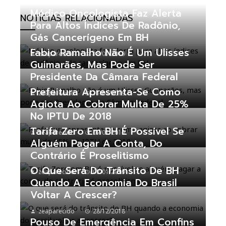
Médico Oncologista Faz Alerta
NOTÍCIAS RELACIONADAS
Para Altos Índices De Radônio,
Gás Cancerígeno Em BH
Fabio Ramalho Não É Um Ulisses
zeaparecido
18/01/2019
Guimarães, Mas Pode Ser
Presidente Da Câmara Federal
Prefeitura Apresenta-Se Como
zeaparecido
11/01/2019
Agiota Ao Cobrar Multa De 25%
No IPTU De 2018
Tarifa Zero Em BH É Possível Se
zeaparecido
07/01/2019
Alguém Pagar A Conta, Do
Contrário É Proselitismo
O Que Será Do Trânsito De BH
zeaparecido
02/01/2019
Quando A Economia Do Brasil
Voltar A Crescer?
zeaparecido
28/12/2018
Pouso De Emergência Em Confins