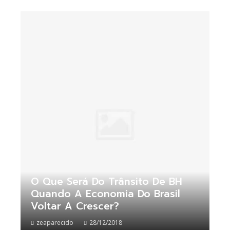
O Que Será Do Trânsito De BH
Quando A Economia Do Brasil
Voltar A Crescer?
zeaparecido
28/12/2018