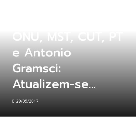
SEM CATEGORIA
ONU, MST, CUT, PT
e Antonio
Gramsci:
Atualizem-se…
29/05/2017