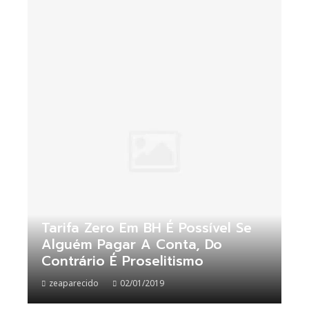
Tarifa Zero Em BH É Possível Se
Alguém Pagar A Conta, Do
Contrário É Proselitismo
zeaparecido
02/01/2019