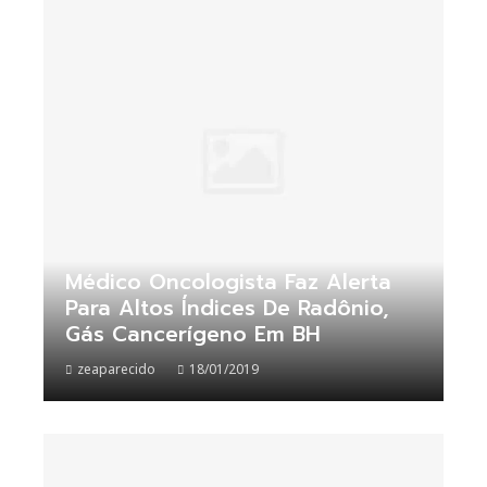
Médico Oncologista Faz Alerta
Para Altos Índices De Radônio,
Gás Cancerígeno Em BH
zeaparecido
18/01/2019