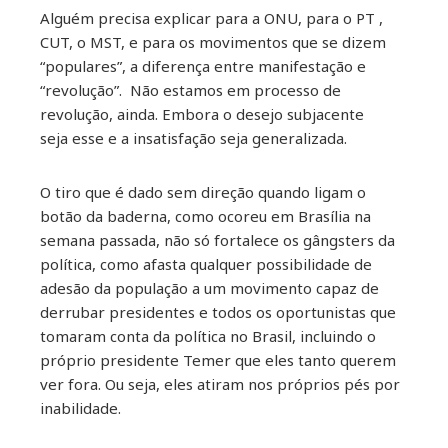
Alguém precisa explicar para a ONU, para o PT ,
ebook
CUT, o MST, e para os movimentos que se dizem
“populares”, a diferença entre manifestação e
ter
“revolução”. Não estamos em processo de
revolução, ainda. Embora o desejo subjacente
kedIn
seja esse e a insatisfação seja generalizada.
erest
O tiro que é dado sem direção quando ligam o
botão da baderna, como ocoreu em Brasília na
mbleupon
semana passada, não só fortalece os gângsters da
política, como afasta qualquer possibilidade de
adesão da população a um movimento capaz de
il
derrubar presidentes e todos os oportunistas que
tomaram conta da política no Brasil, incluindo o
próprio presidente Temer que eles tanto querem
ver fora. Ou seja, eles atiram nos próprios pés por
inabilidade.