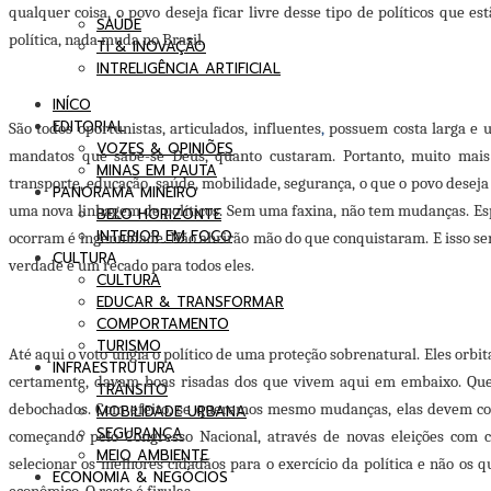
qualquer coisa, o povo deseja ficar livre desse tipo de políticos que est
SAÚDE
política, nada muda no Brasil.
TI & INOVAÇÃO
INTRELIGÊNCIA ARTIFICIAL
INÍCO
EDITORIAL
São todos oportunistas, articulados, influentes
,
possuem costa larga e u
VOZES & OPINIÕES
mandatos que sabe-se Deus, quanto custaram. Portanto, muito mais
MINAS EM PAUTA
transporte, educação, saúde, mobilidade, segurança, o que o povo deseja
PANORAMA MINEIRO
uma nova linhagem de políticos. Sem uma faxina, não tem mudanças. Es
BELO HORIZONTE
INTERIOR EM FOCO
ocorram é ingenuidade. Não abrirão mão do que conquistaram. E isso ser
CULTURA
verdade é um recado para todos eles.
CULTURA
EDUCAR & TRANSFORMAR
COMPORTAMENTO
TURISMO
Até aqui o voto ungia o
político de uma proteção sobrenatural. Eles orbit
INFRAESTRUTURA
certamente, davam boas risadas dos que vivem aqui em embaixo. Que 
TRÂNSITO
debochados. Com efeito, se queremos mesmo mudanças, elas devem come
MOBILIDADE URBANA
SEGURANÇA
começando pelo Congresso Nacional, através de novas eleições com c
MEIO AMBIENTE
selecionar os melhores cidadãos para o exercício da política e não o
ECONOMIA & NEGÓCIOS