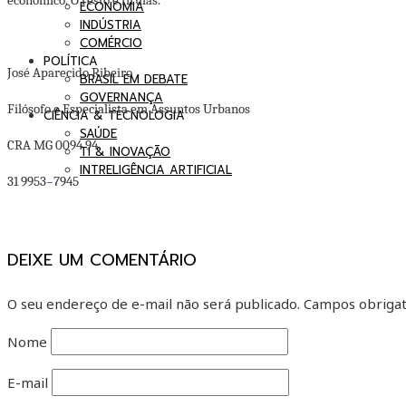
econômico. O resto é firulas.
ECONOMIA
INDÚSTRIA
COMÉRCIO
POLÍTICA
José Aparecido Ribeiro
BRASIL EM DEBATE
GOVERNANÇA
Filósofo e Especialista em Assuntos Urbanos
CIÊNCIA & TECNOLOGIA
SAÚDE
CRA MG 0094 94
TI & INOVAÇÃO
INTRELIGÊNCIA ARTIFICIAL
31 9953
–
7945
DEIXE UM COMENTÁRIO
O seu endereço de e-mail não será publicado.
Campos obrigat
Nome
E-mail