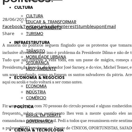
CULTURA
CULTURA
28/06/2013
EDUCAR & TRANSFORMAR
Facebook
Twitter
LinkedIn
Pinterest
Stumbleupon
Email
COMPORTAMENTO
Share
TURISMO
INFRAESTRUTURA
A maioria do políticos seguem fingindo que os protestos que tomara
TRÂNSITO
inclusive acreditam que isso é problema da Presidente Dilma e não de to
MOBILIDADE URBANA
Tudo que não fizeram a vida toda, em um passe de mágica, começa a a
SEGURANÇA
Presidente do Senado, do Senador José Sarney, e do vice, Michel Temer, 
MEIO AMBIENTE
um sono profundo, como se fossem os santos salvadores da pátria. Ac
ECONOMIA & NEGÓCIOS
aqui ou acolá e tudo voltará a ser como antes.
ECONOMIA
INDÚSTRIA
COMÉRCIO
Fiz uma pesquisa com 70 pessoas do circulo pessoal e alguns conhecidos
POLÍTICA
frequento, sobre que sentimento lhes vem a mente quando eles ass
BRASIL EM DEBATE
comandam a política no Brasil. Pedi a todos que resumissem este sent
GOVERNANÇA
a palavra NOJO apareceu na frente de CÍNICOS, OPORTUNISTAS, SAFADO
CIÊNCIA & TECNOLOGIA