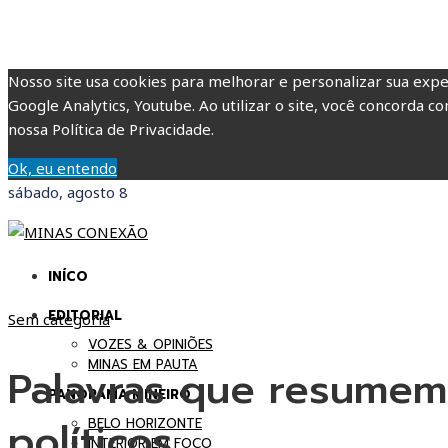
Nosso site usa cookies para melhorar e personalizar sua expe
Google Analytics, Youtube. Ao utilizar o site, você concorda co
nossa Política de Privacidade.
Ok, eu entendo
sábado, agosto 8
INÍCO
EDITORIAL
Sem categoria
VOZES & OPINIÕES
MINAS EM PAUTA
Palavras que resumem
PANORAMA MINEIRO
políticos.
BELO HORIZONTE
INTERIOR EM FOCO