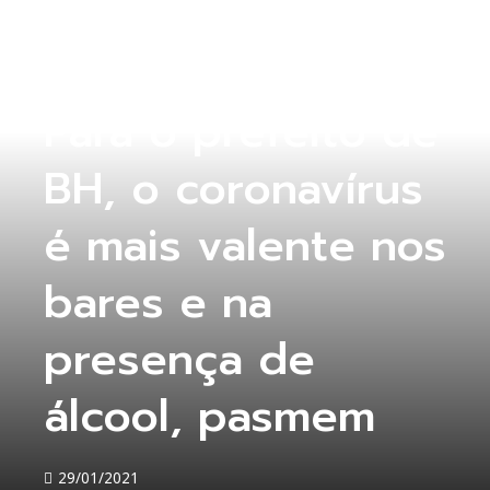
COLUNA ABERTA
Para o prefeito de
BH, o coronavírus
é mais valente nos
bares e na
presença de
álcool, pasmem
29/01/2021