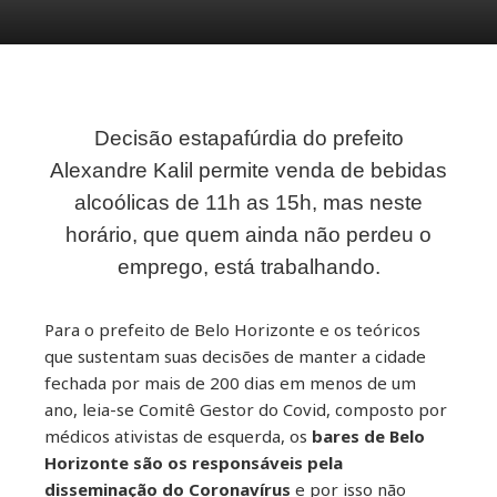
Decisão estapafúrdia do prefeito
ebook
Alexandre Kalil permite venda de bebidas
alcoólicas de 11h as 15h, mas neste
ter
horário, que quem ainda não perdeu o
kedIn
emprego, está trabalhando.
erest
Para o prefeito de Belo Horizonte e os teóricos
que sustentam suas decisões de manter a cidade
mbleupon
fechada por mais de 200 dias em menos de um
ano, leia-se Comitê Gestor do Covid, composto por
médicos ativistas de esquerda, os
bares de Belo
il
Horizonte são os responsáveis pela
disseminação do Coronavírus
e por isso não