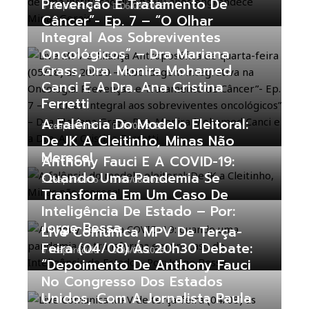
Prevenção E Tratamento De
zeaparecido
06/08/2026
Câncer”- Ep. 7 – “O Olhar
Integral Aos Sobreviventes
Oncológicos” – Dra Mariana
Grass, Dra. Monira Mohamed
Canci E A Dra. Ana Cristina
Ferretti
A Falência Do Modelo Eleitoral:
zeaparecido
05/08/2026
De JK A Cleitinho, Minas Não
Merece!
Anthony Fauci E A COVID-19:
Quando Uma Pandemia Se
zeaparecido
05/08/2026
Transforma Em Um Caso De
Inteligência De Estado – Por:
Jorge Bessa
Live Comunica MPV De Terça-
Feira (04/08) Ás 20h30 Debate:
zeaparecido
04/08/2026
“Depoimento De Anthony Fauci
No Congresso Dos Estados
Unidos, Com A Jornalista Paula