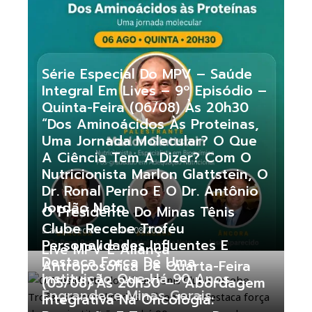
Série Especial Do MPV – Saúde
Integral Em Lives – 9º Episódio –
Quinta-Feira (06/08) Às 20h30
“Dos Aminoácidos Às Proteinas,
Uma Jornada Molecular? O Que
A Ciência Tem A Dizer? Com O
Nutricionista Marlon Glattstein, O
Dr. Ronal Perino E O Dr. Antônio
Jordão Neto
O Presidente Do Minas Tênis
Clube Recebe Troféu
zeaparecido
06/08/2026
Personalidades Influentes E
Live MPV E Aliança
Destaca Força De Uma
Antroposófica De Quarta-Feira
Instituição Que Há 90 Anos
(05/08) Às 20h30 – “Abordagem
Engrandece Minas Gerais
Integrativa Na Oncologia: