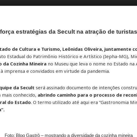
força estratégias da Secult na atração de turista
stado de Cultura e Turismo, Leônidas Oliveira, juntamente
tuto Estadual do Patrimônio Histórico e Artístico (Iepha-MG), 
o da Cozinha Mineira
no Museu que leva o nome no Estado na Av
 à imprensa e convidados em virtude da pandemia.
quipe da Secult
será assinado documento de intenções constru
da mais conhecido,
abrindo caminho para o processo de reco
ral do Estado
. O termo utilizado até aqui era “Gastronomia Min
a”.
Foto: Blog Gastrô – mostrando a diversidade da cozinha mineira