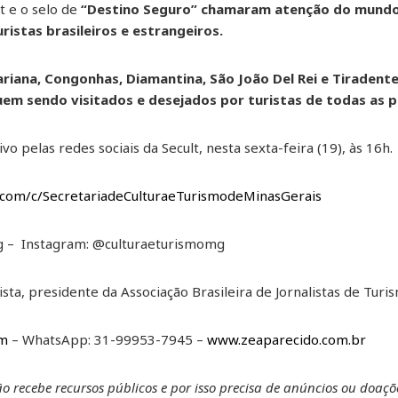
t e o selo de
“Destino Seguro” chamaram atenção do mund
ristas brasileiros e estrangeiros.
riana, Congonhas, Diamantina, São João Del Rei e Tiradente
em sendo visitados e desejados por turistas de todas as p
 pelas redes sociais da Secult, nesta sexta-feira (19), às 16h.
.com/c/SecretariadeCulturaeTurismodeMinasGerais
g – Instagram: @culturaeturismomg
ista, presidente da Associação Brasileira de Jornalistas de Tur
om
– WhatsApp: 31-99953-7945 –
www.zeaparecido.com.br
não recebe recursos públicos e por isso precisa de anúncios ou doaç