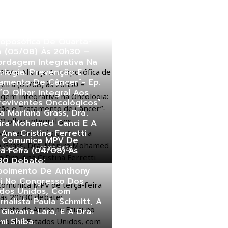
 MPV E Aliança
roposófica De Quarta-
a (05/08) Às 20h30 –
ordagem Integrativa Na
logia: Prevenção E
tamento De Câncer”- Ep.
“O Olhar Integral Aos
reviventes Oncológicos”
a Mariana Grass, Dra.
ira Mohamed Canci E A
 Ana Cristina Ferretti
e Comunica MPV De
parecido
05/08/2026
a-Feira (04/08) Ás
30 Debate:
poimento De Anthony
ci No Congresso Dos
ados Unidos, Com
rnalista Paula Schmitt, A
 Giovana Lara, E A Dra.
i Shiba.