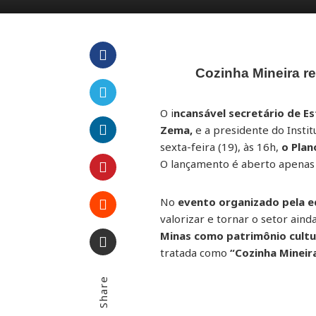
Cozinha Mineira re
Facebook
O i
ncansável secretário de E
Twitter
Zema,
e a presidente do Insti
sexta-feira (19), às 16h,
o Plan
LinkedIn
O lançamento é aberto apenas
Pinterest
No
evento organizado pela e
valorizar e tornar o setor ain
Stumbleupon
Minas como patrimônio cultu
tratada como
“Cozinha Mineir
Email
Share