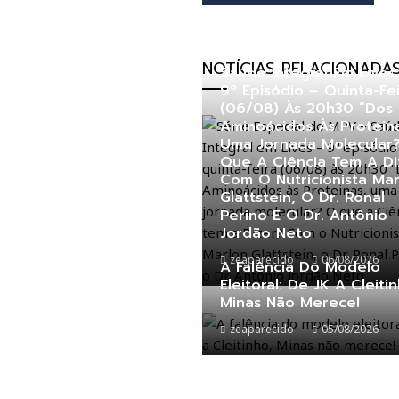
Série Especial Do MPV 
NOTÍCIAS RELACIONADA
Saúde Integral Em Lives
9º Episódio – Quinta-Fe
(06/08) Às 20h30 “Dos
Aminoácidos Às Protein
Uma Jornada Molecular
Que A Ciência Tem A Di
Com O Nutricionista Ma
Glattstein, O Dr. Ronal
Perino E O Dr. Antônio
Jordão Neto
zeaparecido
06/08/2026
A Falência Do Modelo
Eleitoral: De JK A Cleiti
Minas Não Merece!
zeaparecido
05/08/2026