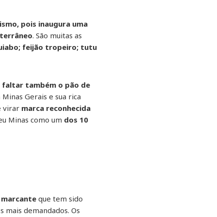
lismo, pois inaugura uma
iterrâneo
. São muitas as
abo; feijão tropeiro; tutu
 faltar também o pão de
inas Gerais e sua rica
e virar
marca reconhecida
egeu Minas como um
dos 10
a marcante
que tem sido
os mais demandados. Os