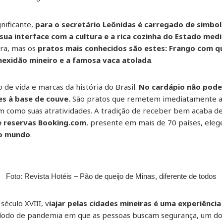
nificante,
para o secretário Leônidas é carregado de simbo
sua interface com a cultura e a rica cozinha do Estado med
ira, mas os
pratos mais conhecidos são estes: Frango com qui
; mexidão mineiro e a famosa vaca atolada
.
e vida e marcas da história do Brasil.
No cardápio não pode
es à base de couve.
São pratos que remetem imediatamente a M
sim como suas atratividades. A tradição de receber bem acaba d
de reservas Booking.com
, presente em mais de 70 países, el
do mundo
.
Foto: Revista Hotéis – Pão de queijo de Minas, diferente de todos
éculo XVIII, v
iajar pelas cidades mineiras é uma experiênci
ríodo de pandemia em que as pessoas buscam segurança, um d