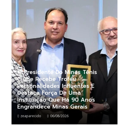
O Presidente Do Minas Tênis
Clube Recebe Troféu
Personalidades Influentes E
Destaca Força De Uma
Instituição Que Há 90 Anos
Engrandece Minas Gerais
zeaparecido
06/08/2026