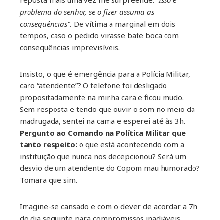
reposta mais uma vez me surpreende.
“Isso é
problema do senhor, se o fizer assuma as
consequências”.
De vítima a marginal em dois
tempos, caso o pedido virasse bate boca com
consequências imprevisíveis.
Insisto, o que é emergência para a Polícia Militar,
caro “atendente”? O telefone foi desligado
propositadamente na minha cara e ficou mudo.
Sem resposta e tendo que ouvir o som no meio da
madrugada, sentei na cama e esperei até às 3h.
Pergunto ao Comando na Política Militar que
tanto respeito:
o que está acontecendo com a
instituição que nunca nos decepcionou? Será um
desvio de um atendente do Copom mau humorado?
Tomara que sim.
Imagine-se cansado e com o dever de acordar a 7h
do dia seguinte para compromissos inadiáveis,