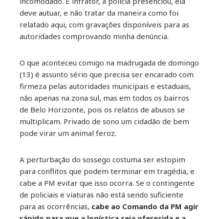
incomodado. É infrator, a polícia presenciou, ela
deve autuar, e não tratar da maneira como foi
relatado aqui, com gravações disponíveis para as
autoridades comprovando minha denúncia.
O que aconteceu comigo na madrugada de domingo
(13) é assunto sério que precisa ser encarado com
firmeza pelas autoridades municipais e estaduais,
não apenas na zona sul, mas em todos os bairros
de Belo Horizonte, pois os relatos de abusos se
multiplicam. Privado de sono um cidadão de bem
pode virar um animal feroz.
A perturbação do sossego costuma ser estopim
para conflitos que podem terminar em tragédia, e
cabe a PM evitar que isso ocorra. Se o contingente
de policiais e viaturas não está sendo suficiente
para as ocorrências,
cabe ao Comando da PM agir
rápido para que a logística seja oferecida e a