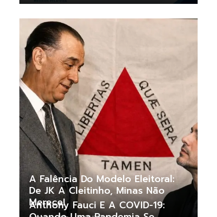
A Falência Do Modelo Eleitoral:
De JK A Cleitinho, Minas Não
Merece!
Anthony Fauci E A COVID-19:
Quando Uma Pandemia Se