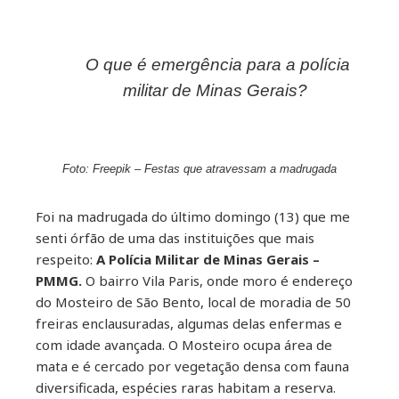
O que é emergência para a polícia
ebook
militar de Minas Gerais?
ter
kedIn
Foto: Freepik – Festas que atravessam a madrugada
erest
Foi na madrugada do último domingo (13) que me
senti órfão de uma das instituições que mais
respeito:
A Polícia Militar de Minas Gerais –
mbleupon
PMMG.
O bairro Vila Paris, onde moro é endereço
do Mosteiro de São Bento, local de moradia de 50
il
freiras enclausuradas, algumas delas enfermas e
com idade avançada. O Mosteiro ocupa área de
mata e é cercado por vegetação densa com fauna
diversificada, espécies raras habitam a reserva.