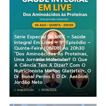
Série Especial Do MPV – Saúde
Integral Em Lives – 9º Episódio –
Quinta-Feira (06/08) Às 20h30
“Dos Aminoácidos Às Proteinas,
Uma Jornada Molecular? O Que
A Ciência Tem A Dizer? Com O
Nutricionista Marlon Glattstein, O
Dr. Ronal Perino E O Dr. Antônio
Jordão Neto
zeaparecido
06/08/2026