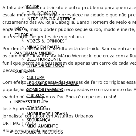
SAÚDE
A falta de fluidez no trânsito é outro problema para quem aces
TI & INOVAÇÃO
escala menor da regra que prevalece na cidade e que não presa
INTRELIGÊNCIA ARTIFICIAL
cruzamento das Av. Raja Gabaglia, Barão Homem de Melo e Má
INÍCO
engenharia, mas o poder público segue surdo, mudo e inerte, 
EDITORIAL
intervenções urgentes de engenharia.
VOZES & OPINIÕES
MINAS EM PAUTA
Por dentro do bairro o asfalto está destruído. Sair ou entrar n
PANORAMA MINEIRO
os caminhões levam a Av. Mário Werneck, que cruza com a Ru
BELO HORIZONTE
funil que permite a passagem de apenas um carro de cada vez.
INTERIOR EM FOCO
pecado mortal.
CULTURA
CULTURA
Com efeito, no compasso das tampas de ferro corrigidas ess
EDUCAR & TRANSFORMAR
população possa ver as ruas recapeadas e o cruzamento das A
COMPORTAMENTO
TURISMO
viaduto ou os dois juntos. Paciência é o que nos resta!
INFRAESTRUTURA
TRÂNSITO
José Aparecido Ribeiro
MOBILIDADE URBANA
Jornalista, consultor em Assuntos Urbanos
SEGURANÇA
DRT MG 17.076
MEIO AMBIENTE
Blogueiro portal uai.com.br
ECONOMIA & NEGÓCIOS