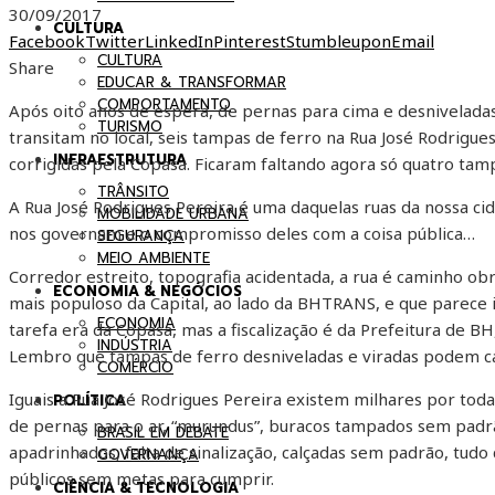
30/09/2017
CULTURA
Facebook
Twitter
LinkedIn
Pinterest
Stumbleupon
Email
CULTURA
Share
EDUCAR & TRANSFORMAR
COMPORTAMENTO
Após oito anos de espera, de pernas para cima e desniveladas
TURISMO
transitam no local, seis tampas de ferro na Rua José Rodrigues
INFRAESTRUTURA
corrigidas pela Copasa. Ficaram faltando agora só quatro tam
TRÂNSITO
A Rua José Rodrigues Pereira é uma daquelas ruas da nossa 
MOBILIDADE URBANA
nos governam e o compromisso deles com a coisa pública…
SEGURANÇA
MEIO AMBIENTE
Corredor estreito, topografia acidentada, a rua é caminho ob
ECONOMIA & NEGÓCIOS
mais populoso da Capital, ao lado da BHTRANS, e que parece i
ECONOMIA
tarefa era da Copasa, mas a fiscalização é da Prefeitura de
INDÚSTRIA
Lembro que tampas de ferro desniveladas e viradas podem ca
COMÉRCIO
Iguais a Rua José Rodrigues Pereira existem milhares por toda
POLÍTICA
de pernas para o ar, “murundus”, buracos tampados sem pad
BRASIL EM DEBATE
apadrinhados, falta de sinalização, calçadas sem padrão, tud
GOVERNANÇA
públicos sem metas para cumprir.
CIÊNCIA & TECNOLOGIA