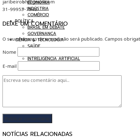
jaribeirobh@gmail.com
ECONOMIA
INDÚSTRIA
31-99953-7945
COMÉRCIO
POLÍTICA
DEIXE UM COMENTÁRIO
BRASIL EM DEBATE
GOVERNANÇA
O seu endereço de e-mail não será publicado.
Campos obrigat
CIÊNCIA & TECNOLOGIA
SAÚDE
Nome
TI & INOVAÇÃO
INTRELIGÊNCIA ARTIFICIAL
E-mail
NOTÍCIAS RELACIONADAS