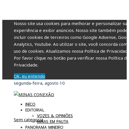
Nosso site usa cookies para melhorar e personalizar su
experiência e exibir anúncios. Nosso site também pode
incluir cookies de terceiros como Google Adsense, Goog
Analytics, Youtube. Ao utilizar o site, você concorda com
uso de cookies. Atualizamos nossa Política de Privacidade
Por favor clique no botão para verificar nossa Política d
Privacidade.
Ok, eu entendo
segunda-feira, agosto 10
INÍCO
EDITORIAL
VOZES & OPINIÕES
Sem categoria
MINAS EM PAUTA
PANORAMA MINEIRO