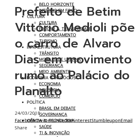
BELO HORIZONTE
Prefeito de Betim
INTERIOR EM FOCO
CULTURA
Vittório Medioli põe
CULTURA
EDUCAR & TRANSFORMAR
COMPORTAMENTO
o carro de Alvaro
TURISMO
INFRAESTRUTURA
Dias em movimento
TRÂNSITO
MOBILIDADE URBANA
SEGURANÇA
rumo ao Palácio do
MEIO AMBIENTE
ECONOMIA & NEGÓCIOS
ECONOMIA
Planalto
INDÚSTRIA
COMÉRCIO
POLÍTICA
BRASIL EM DEBATE
24/03/2018
GOVERNANÇA
Facebook
Twitter
LinkedIn
Pinterest
Stumbleupon
Email
CIÊNCIA & TECNOLOGIA
SAÚDE
Share
TI & INOVAÇÃO