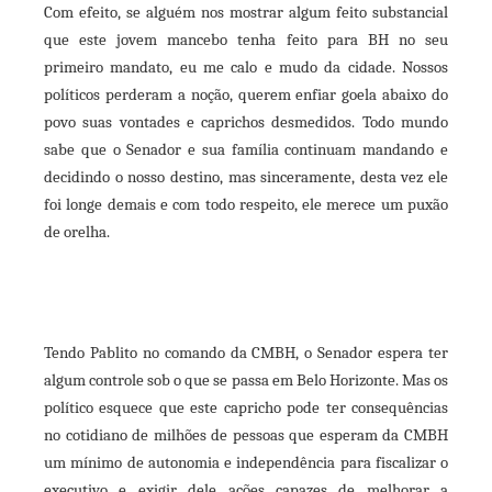
il
Com efeito, se alguém nos mostrar algum feito substancial
que este jovem mancebo tenha feito para BH no seu
primeiro mandato, eu me calo e mudo da cidade. Nossos
políticos perderam a noção, querem enfiar goela abaixo do
povo suas vontades e caprichos desmedidos. Todo mundo
sabe que o Senador e sua família continuam mandando e
decidindo o nosso destino, mas sinceramente, desta vez ele
foi longe demais e com todo respeito, ele merece um puxão
de orelha.
Tendo Pablito no comando da CMBH, o Senador espera ter
algum controle sob o que se passa em Belo Horizonte. Mas os
político esquece que este capricho pode ter consequências
no cotidiano de milhões de pessoas que esperam da CMBH
um mínimo de autonomia e independência para fiscalizar o
executivo e exigir dele ações capazes de melhorar a