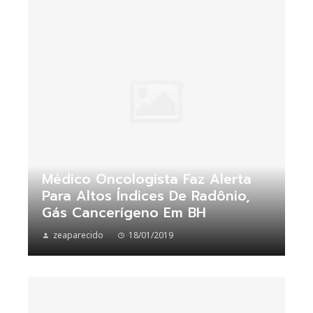
Médico Oncologista Faz Alerta
Para Altos Índices De Radônio,
Gás Cancerígeno Em BH
zeaparecido
18/01/2019