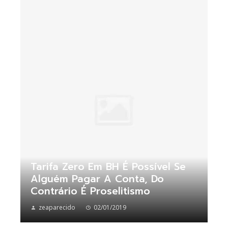
Tarifa Zero Em BH É Possível Se
Alguém Pagar A Conta, Do
Contrário É Proselitismo
zeaparecido
02/01/2019