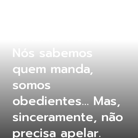
SEM CATEGORIA
Senador Aécio:
Nós sabemos
quem manda,
somos
obedientes… Mas,
sinceramente, não
precisa apelar.