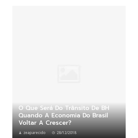
O Que Será Do Trânsito De BH
Quando A Economia Do Brasil
Voltar A Crescer?
zeaparecido
28/12/2018