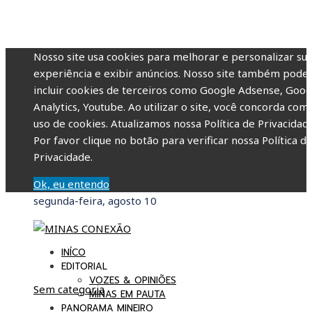
Nosso site usa cookies para melhorar e personalizar su
experiência e exibir anúncios. Nosso site também pode
incluir cookies de terceiros como Google Adsense, Goog
Analytics, Youtube. Ao utilizar o site, você concorda com
uso de cookies. Atualizamos nossa Política de Privacidade
Por favor clique no botão para verificar nossa Política d
Privacidade.
Ok, eu entendo
segunda-feira, agosto 10
INÍCO
EDITORIAL
VOZES & OPINIÕES
Sem categoria
MINAS EM PAUTA
PANORAMA MINEIRO