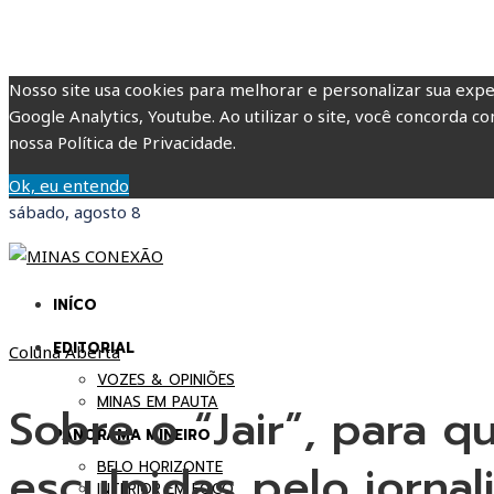
Nosso site usa cookies para melhorar e personalizar sua expe
Google Analytics, Youtube. Ao utilizar o site, você concorda co
nossa Política de Privacidade.
Ok, eu entendo
sábado, agosto 8
INÍCO
EDITORIAL
Coluna Aberta
VOZES & OPINIÕES
MINAS EM PAUTA
Sobre o “Jair”, para q
PANORAMA MINEIRO
esculpidas pelo jornal
BELO HORIZONTE
INTERIOR EM FOCO