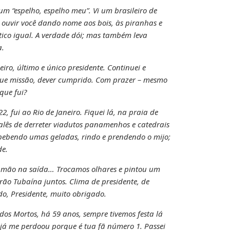
um “espelho, espelho meu”. Vi um brasileiro de
 ouvir você dando nome aos bois, às piranhas e
ítico igual. A verdade dói; mas também leva
a.
iro, último e único presidente. Continuei e
que missão, dever cumprido. Com prazer – mesmo
que fui?
2, fui ao Rio de Janeiro. Fiquei lá, na praia de
alês de derreter viadutos panamenhos e catedrais
bebendo umas geladas, rindo e prendendo o mijo;
de.
a mão na saída… Trocamos olhares e pintou um
rão Tubaína juntos. Clima de presidente, de
ado, Presidente, muito obrigado.
dos Mortos, há 59 anos, sempre tivemos festa lá
 já me perdoou porque é tua fã número 1. Passei