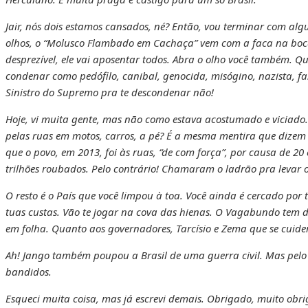
Jair, nós dois estamos cansados, né? Então, vou terminar com algu
olhos, o “Molusco Flambado em Cachaça” vem com a faca na boca
desprezível, ele vai aposentar todos. Abra o olho você também. Q
condenar como pedófilo, canibal, genocida, misógino, nazista, fa
Sinistro do Supremo pra te descondenar não!
Hoje, vi muita gente, mas não como estava acostumado e viciado
pelas ruas em motos, carros, a pé? É a mesma mentira que dizem
que o povo, em 2013, foi às ruas, “de com força”, por causa de 2
trilhões roubados. Pelo contrário! Chamaram o ladrão pra levar o
O resto é o País que você limpou à toa. Você ainda é cercado por
tuas custas. Vão te jogar na cova das hienas. O Vagabundo tem 
em folha. Quanto aos governadores, Tarcísio e Zema que se cuid
Ah! Jango também poupou a Brasil de uma guerra civil. Mas pelo
bandidos.
Esqueci muita coisa, mas já escrevi demais. Obrigado, muito obr