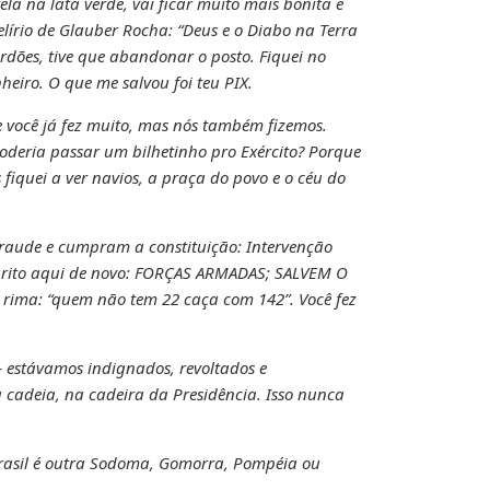
la na lata verde, vai ficar muito mais bonita e
elírio de Glauber Rocha: “Deus e o Diabo na Terra
erdões, tive que abandonar o posto. Fiquei no
eiro. O que me salvou foi teu PIX.
ue você já fez muito, mas nós também fizemos.
oderia passar um bilhetinho pro Exército? Porque
fiquei a ver navios, a praça do povo e o céu do
fraude e cumpram a constituição: Intervenção
eu grito aqui de novo: FORÇAS ARMADAS; SALVEM O
rima: “quem não tem 22 caça com 142”. Você fez
– estávamos indignados, revoltados e
 cadeia, na cadeira da Presidência. Isso nunca
Brasil é outra Sodoma, Gomorra, Pompéia ou