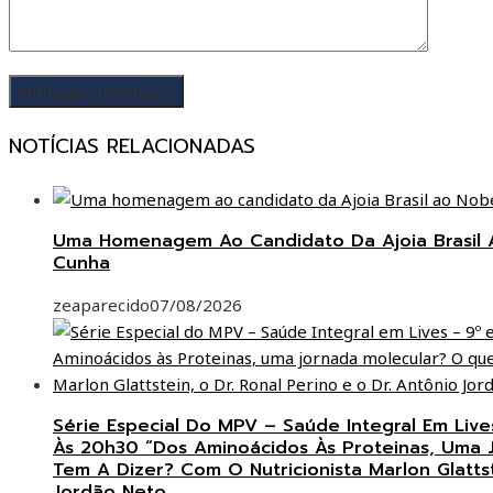
NOTÍCIAS RELACIONADAS
Uma Homenagem Ao Candidato Da Ajoia Brasil A
Cunha
zeaparecido
07/08/2026
Série Especial Do MPV – Saúde Integral Em Live
Às 20h30 “Dos Aminoácidos Às Proteinas, Uma 
Tem A Dizer? Com O Nutricionista Marlon Glattst
Jordão Neto