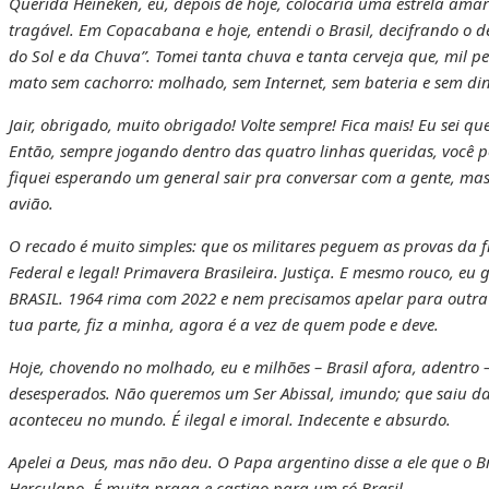
Querida Heineken, eu, depois de hoje, colocaria uma estrela amare
tragável. Em Copacabana e hoje, entendi o Brasil, decifrando o d
do Sol e da Chuva”. Tomei tanta chuva e tanta cerveja que, mil p
mato sem cachorro: molhado, sem Internet, sem bateria e sem dinh
Jair, obrigado, muito obrigado! Volte sempre! Fica mais! Eu sei q
Então, sempre jogando dentro das quatro linhas queridas, você p
fiquei esperando um general sair pra conversar com a gente, mas 
avião.
O recado é muito simples: que os militares peguem as provas da 
Federal e legal! Primavera Brasileira. Justiça. E mesmo rouco, 
BRASIL. 1964 rima com 2022 e nem precisamos apelar para outra 
tua parte, fiz a minha, agora é a vez de quem pode e deve.
Hoje, chovendo no molhado, eu e milhões – Brasil afora, adentro 
desesperados. Não queremos um Ser Abissal, imundo; que saiu da
aconteceu no mundo. É ilegal e imoral. Indecente e absurdo.
Apelei a Deus, mas não deu. O Papa argentino disse a ele que o 
Herculano. É muita praga e castigo para um só Brasil.