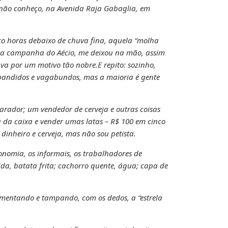
não conheço, na Avenida Raja Gabaglia, em
inco horas debaixo de chuva fina, aquela “molha
 na campanha do Aécio, me deixou na mão, assim
a por um motivo tão nobre.E repito: sozinho,
bandidos e vagabundos, mas a maioria é gente
arador; um vendedor de cerveja e outras coisas
a da caixa e vender umas latas – R$ 100 em cinco
 dinheiro e cerveja, mas não sou petista.
onomia, os informais, os trabalhadores de
da, batata frita; cachorro quente, água; capa de
amentando e tampando, com os dedos, a “estrela