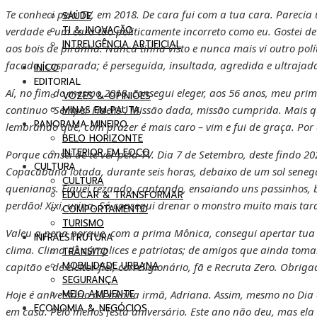
Te conheci pela TV, em 2018. De cara fui com a tua cara. Parecia 
SAÚDE
TI & INOVAÇÃO
verdade e um cara tão politicamente incorreto como eu. Gostei de
INTRELIGÊNCIA ARTIFICIAL
aos bois de piranha. Nunca tinha visto e nunca mais vi outro pol
facada, cusparada; é perseguida, insultada, agredida e ultrajad
INÍCO
EDITORIAL
Aí, no fim do mesmo 2018, consegui eleger, aos 56 anos, meu prime
VOZES & OPINIÕES
continuo “Semper Fidelis”. Missão dada, missão cumprida. Mais 
MINAS EM PAUTA
PANORAMA MINEIRO
lembrando que, com prazer é mais caro – vim e fui de graça. Por 
BELO HORIZONTE
INTERIOR EM FOCO
Porque cansei de te ver pela TV. Dia 7 de Setembro, deste findo 202
CULTURA
Copacabana lotada, durante seis horas, debaixo de um sol seneg
CULTURA
quenianas. Fiquei rezando, cantando, ensaiando uns passinhos, 
EDUCAR & TRANSFORMAR
perdão! Xixi, urina. Só consegui drenar o monstro muito mais tar
COMPORTAMENTO
TURISMO
Valeu a pena porque, com a prima Mônica, consegui apertar tu
INFRAESTRUTURA
clima. Clima de cúmplices e patriotas; de amigos que ainda toma
TRÂNSITO
MOBILIDADE URBANA
capitão e de eleitor fiel, correligionário, fã e Recruta Zero. Obrig
SEGURANÇA
MEIO AMBIENTE
Hoje é aniversário da minha irmã, Adriana. Assim, mesmo no Dia 
ECONOMIA & NEGÓCIOS
em casa. Pelo menos festa aniversário. Este ano não deu, mas ela