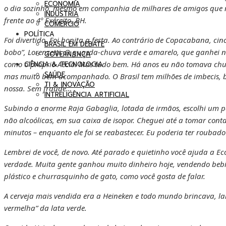
ECONOMIA
o dia sozinho, mesmo em companhia de milhares de amigos que 
INDÚSTRIA
frente ao 4º Exército, BH.
COMÉRCIO
POLÍTICA
Foi divertido. Foi bonita a festa. Ao contrário de Copacabana, c
BRASIL EM DEBATE
bobo”, Lorenzetti. O guarda-chuva verde e amarelo, que ganhei
GOVERNANÇA
como o próprio Aécio. Mas tudo bem. Há anos eu não tomava chuv
CIÊNCIA & TECNOLOGIA
SAÚDE
mas muito bem acompanhado. O Brasil tem milhões de imbecis, 
TI & INOVAÇÃO
nossa. Sem fraude…
INTRELIGÊNCIA ARTIFICIAL
Subindo a enorme Raja Gabaglia, lotada de irmãos, escolhi um p
não alcoólicas, em sua caixa de isopor. Cheguei até a tomar cont
minutos – enquanto ele foi se reabastecer. Eu poderia ter roubado
Lembrei de você, de novo. Até parado e quietinho você ajuda a Ec
verdade. Muita gente ganhou muito dinheiro hoje, vendendo bebi
plástico e churrasquinho de gato, como você gosta de falar.
A cerveja mais vendida era a Heineken e todo mundo brincava, l
vermelha” da lata verde.