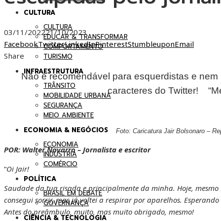
CULTURA
CULTURA
03/11/2022
21/10/2023
EDUCAR & TRANSFORMAR
Facebook
Twitter
LinkedIn
Pinterest
Stumbleupon
Email
COMPORTAMENTO
Share
TURISMO
INFRAESTRUTURA
Não é recomendável para esquerdistas e nem
TRÂNSITO
caracteres do Twitter!
“Me
MOBILIDADE URBANA
SEGURANÇA
MEIO AMBIENTE
ECONOMIA & NEGÓCIOS
Foto: Caricatura Jair Bolsonaro – 
ECONOMIA
POR: Walter Navarro – Jornalista e escritor
INDÚSTRIA
COMÉRCIO
“
Oi Jair!
POLÍTICA
Saudade da tua risada e principalmente da minha. Hoje, mesmo Fi
BRASIL EM DEBATE
consegui sorrir, mas já voltei a respirar por aparelhos. Esperando
GOVERNANÇA
Antes do preâmbulo, muito, mas muito obrigado, mesmo!
CIÊNCIA & TECNOLOGIA