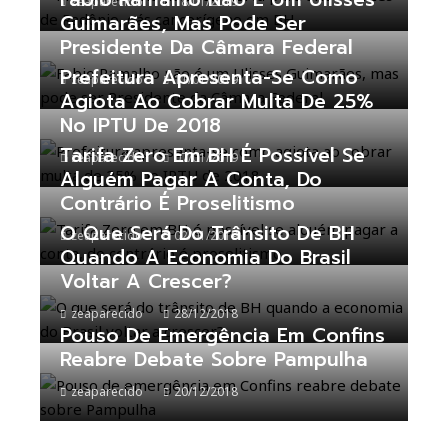
zeaparecido
18/01/2019
Guimarães, Mas Pode Ser
Presidente Da Câmara Federal
Prefeitura Apresenta-Se Como
zeaparecido
11/01/2019
Agiota Ao Cobrar Multa De 25%
No IPTU De 2018
Tarifa Zero Em BH É Possível Se
zeaparecido
07/01/2019
Alguém Pagar A Conta, Do
Contrário É Proselitismo
O Que Será Do Trânsito De BH
zeaparecido
02/01/2019
Quando A Economia Do Brasil
Voltar A Crescer?
zeaparecido
28/12/2018
Pouso De Emergência Em Confins
Reabre Debate Sobre Pampulha
zeaparecido
20/12/2018