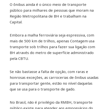
O ônibus ainda é o único meio de transporte
ebook
público para milhares de pessoas que moram na
Região Metropolitana de BH e trabalham na
ter
Capital.
kedIn
Embora a malha ferroviária seja espressiva, com
mais de 500 km de trilhos, apenas Contagem usa
erest
transporte sob trilhos para fazer sua ligação com
BH através do metro de superfície administrado
mbleupon
pela CBTU.
il
Se não bastasse a falta de opção, com raras e
honrosas exceções, as carrocerias de ônibus usadas
para transportar gente, estão no nível daquelas
que se usa para o transporte de gado.
No Brasil, não é privilégio da RMBH, transporte
público existe para atender aos empresários do