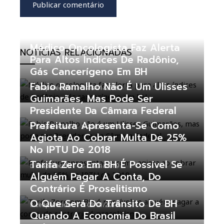
Médico Oncologista Faz Alerta
NOTÍCIAS RELACIONADAS
Para Altos Índices De Radônio,
Gás Cancerígeno Em BH
Fabio Ramalho Não É Um Ulisses
zeaparecido
18/01/2019
Guimarães, Mas Pode Ser
Presidente Da Câmara Federal
Prefeitura Apresenta-Se Como
zeaparecido
11/01/2019
Agiota Ao Cobrar Multa De 25%
No IPTU De 2018
Tarifa Zero Em BH É Possível Se
zeaparecido
07/01/2019
Alguém Pagar A Conta, Do
Contrário É Proselitismo
O Que Será Do Trânsito De BH
zeaparecido
02/01/2019
Quando A Economia Do Brasil