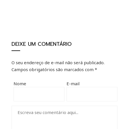
ebook
ter
DEIXE UM COMENTÁRIO
kedIn
O seu endereço de e-mail não será publicado.
erest
Campos obrigatórios são marcados com
*
mbleupon
Nome
E-mail
il