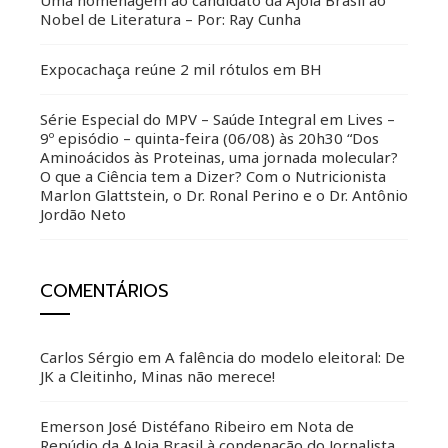
Uma homenagem ao candidato da Ajoia Brasil ao
Nobel de Literatura – Por: Ray Cunha
Expocachaça reúne 2 mil rótulos em BH
Série Especial do MPV – Saúde Integral em Lives –
9º episódio – quinta-feira (06/08) às 20h30 “Dos
Aminoácidos às Proteinas, uma jornada molecular?
O que a Ciência tem a Dizer? Com o Nutricionista
Marlon Glattstein, o Dr. Ronal Perino e o Dr. Antônio
Jordão Neto
COMENTÁRIOS
Carlos Sérgio
em
A falência do modelo eleitoral: De
JK a Cleitinho, Minas não merece!
Emerson José Distéfano Ribeiro
em
Nota de
Repúdio da AJoia Brasil à condenação do Jornalista