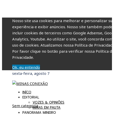
Nosso site usa cookies para melhorar e personalizar su
experiência e exibir anúncios. Nosso site também pode
incluir cookies de terceiros como Google Adsense, Goog
Analytics, Youtube. Ao utilizar o site, você concorda com
uso de cookies. Atualizamos nossa Política de Privacidade
Por favor clique no botão para verificar nossa Política d
Privacidade.
Ok, eu entendo
sexta-feira, agosto 7
INÍCO
EDITORIAL
VOZES & OPINIÕES
Sem categoria
MINAS EM PAUTA
PANORAMA MINEIRO