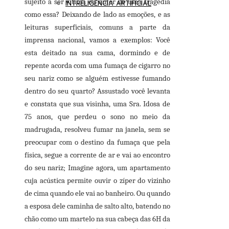
sujeito a ser vítima ou autor de uma tragédia
INTRELIGÊNCIA ARTIFICIAL
como essa? Deixando de lado as emoções, e as
leituras superficiais, comuns a parte da
imprensa nacional, vamos a exemplos: Você
esta deitado na sua cama, dormindo e de
repente acorda com uma fumaça de cigarro no
seu nariz como se alguém estivesse fumando
dentro do seu quarto? Assustado você levanta
e constata que sua visinha, uma Sra. Idosa de
75 anos, que perdeu o sono no meio da
madrugada, resolveu fumar na janela, sem se
preocupar com o destino da fumaça que pela
física, segue a corrente de ar e vai ao encontro
do seu nariz; Imagine agora, um apartamento
cuja acústica permite ouvir o zíper do vizinho
de cima quando ele vai ao banheiro. Ou quando
a esposa dele caminha de salto alto, batendo no
chão como um martelo na sua cabeça das 6H da