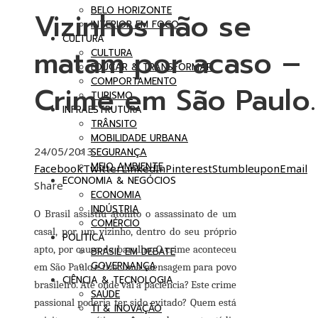
BELO HORIZONTE
Vizinhos não se
INTERIOR EM FOCO
CULTURA
matam por acaso –
CULTURA
EDUCAR & TRANSFORMAR
COMPORTAMENTO
Crime em São Paulo.
TURISMO
INFRAESTRUTURA
TRÂNSITO
MOBILIDADE URBANA
24/05/2013
SEGURANÇA
MEIO AMBIENTE
Facebook
Twitter
LinkedIn
Pinterest
Stumbleupon
Email
ECONOMIA & NEGÓCIOS
Share
ECONOMIA
INDÚSTRIA
O Brasil assistiu atônito o assassinato de um
COMÉRCIO
casal, por um vizinho, dentro do seu próprio
POLÍTICA
apto, por causa de barulho. O crime aconteceu
BRASIL EM DEBATE
GOVERNANÇA
em São Paulo e trás uma mensagem para povo
CIÊNCIA & TECNOLOGIA
brasileiro. Até onde vai a paciência? Este crime
SAÚDE
passional poderia ter sido evitado? Quem está
TI & INOVAÇÃO