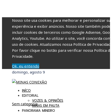
Nosso site usa cookies para melhorar e personalizar su
experiência e exibir anúncios. Nosso site também pode
incluir cookies de terceiros como Google Adsense, Goog
Analytics, Youtube. Ao utilizar o site, você concorda com
uso de cookies. Atualizamos nossa Política de Privacidade
Por favor clique no botão para verificar nossa Política d
Privacidade.
Ok, eu entendo
domingo, agosto 9
INÍCO
EDITORIAL
VOZES & OPINIÕES
Sem categoria
MINAS EM PAUTA
PANORAMA MINEIRO