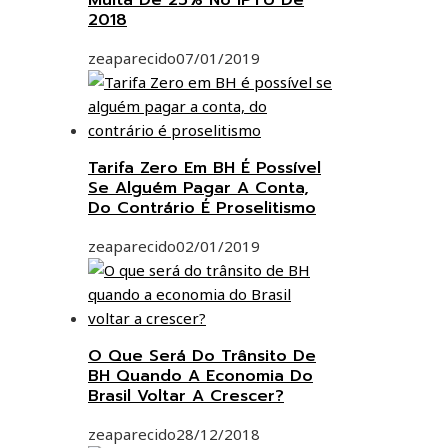
Multa De 25% No IPTU De
2018
zeaparecido
07/01/2019
Tarifa Zero Em BH É Possível
Se Alguém Pagar A Conta,
Do Contrário É Proselitismo
zeaparecido
02/01/2019
O Que Será Do Trânsito De
BH Quando A Economia Do
Brasil Voltar A Crescer?
zeaparecido
28/12/2018