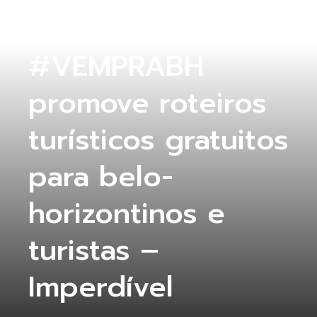
A 4ª edição
#VEMPRABH
promove roteiros
turísticos gratuitos
para belo-
horizontinos e
turistas –
Imperdível