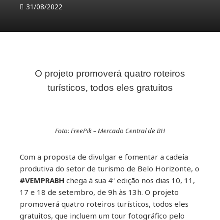
31/08/2022
O projeto promoverá quatro roteiros
ebook
turísticos, todos eles gratuitos
ter
kedIn
Foto: FreePik – Mercado Central de BH
erest
Com a proposta de divulgar e fomentar a cadeia
produtiva do setor de turismo de Belo Horizonte, o
#VEMPRABH
chega à sua 4ª edição nos dias 10, 11,
mbleupon
17 e 18 de setembro, de 9h às 13h. O projeto
promoverá quatro roteiros turísticos, todos eles
il
gratuitos, que incluem um tour fotográfico pelo