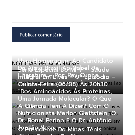
Uma Homenagem Ao Candidato
NOTÍCIAS RELACIONADAS
Da Ajoia Brasil Ao Nobel De
Série Especial Do MPV – Saúde
Literatura – Por: Ray Cunha
Integral Em Lives – 9º Episódio –
Quinta-Feira (06/08) Às 20h30
zeaparecido
07/08/2026
“Dos Aminoácidos Às Proteinas,
Uma Jornada Molecular? O Que
A Ciência Tem A Dizer? Com O
Nutricionista Marlon Glattstein, O
Dr. Ronal Perino E O Dr. Antônio
Jordão Neto
O Presidente Do Minas Tênis