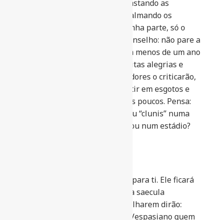
ajudem nesta árdua tarefa, afastando as
tempestades e os inimigos, acalmando os
vulcões e os opositores. De minha parte, só o
que posso fazer é dar-te um conselho: não pare a
construção do “Colosseum”. Em menos de um ano
ele ficará pronto, dando-te muitas alegrias e
infinita memória. Alguns senadores o criticarão,
dizendo que deveríamos investir em esgotos e
escolas. Não dê ouvidos a esses poucos. Pensa:
onde o povo prefere pousar seu “clunis” numa
privada, num banco de escola ou num estádio?
Num estádio, é claro!
Será uma imensa propaganda para ti. Ele ficará
no coração de Roma por “omnia saecula
saeculorum”, e sempre que o olharem dirão:
‘Estás vendo este colosso? Foi Vespasiano quem