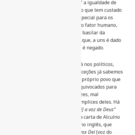
conferido a ele pela “isonomia” a igualdade de
direitos e deveres. Um equivoco que tem custado
caro para humanidade e em especial para os
brasileiros, pois desconsidera o fator humano,
as oportunidades e o principio basilar da
formação advinda da educação que, a uns é dado
e a outros por razões diversas, é negado.
O Problema, portanto, não está nos políticos,
deles, com raras e honrosas exceções já sabemos
o que esperar. O Problema é o próprio povo que
usa réguas tortas e critérios equivocados para
medir políticos no mais das vezes, mal
intencionados, tornando-se cúmplices deles. Há
quem diga que
“A voz do povo [é] a voz de Deus”
um velho provérbio atribuído a carta de Alcuíno
de Iorque, um monge beneditino inglês, que
usou da expressão
vox populi, vox Dei
(voz do