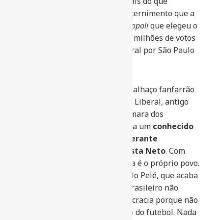
processo democrático), está mais do que
evidente, exige educação e discernimento que a
maioria não possui. Foi a
vox popoli
que elegeu o
palhaço Tiririca com quase 1,4 milhões de votos
para o ofício de deputado federal por São Paulo
com a maior votação no país.
Vale lembrar que os votos do palhaço fanfarrão
rendeu ao partido PL – Partido Liberal, antigo
PR, três cadeiras a mais na Câmara dos
Deputados e uma delas foi para um
conhecido
gangster da política, o beligerante
mensaleiro Waldemar da Costa Neto
. Com
efeito, a maior vítima da falácia é o próprio povo.
Não por acaso o atleta do século Pelé, que acaba
de completar 80 anos, dizia: “brasileiro não
estava preparado para a democracia porque não
sabia votar”, profetizou o ídolo do futebol. Nada