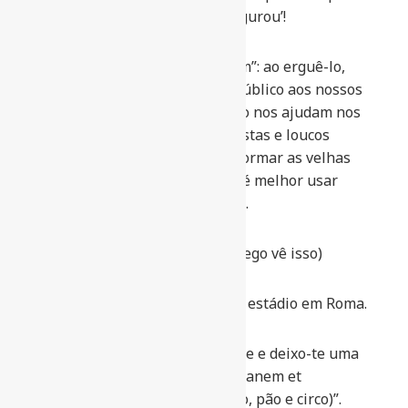
o começou e Tito quem o inaugurou’!
Outra vantagem do “Colosseum”: ao erguê-lo,
teremos repassado dinheiro público aos nossos
amigos construtores, que tanto nos ajudam nos
momentos de precisão. Moralistas e loucos
dirão, que mais certo seria reformar as velhas
arenas. Mas todos sabem que é melhor usar
roupas novas que remendadas.
“Vel caeco appareat” (Até um cego vê isso)
Portanto, deves construir esse estádio em Roma.
Enfim meu filho, desejo-te sorte e deixo-te uma
frase: “Ad captandum vulgus, panem et
circenses” (Para seduzir o povo, pão e circo)”.