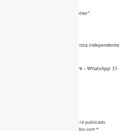
Esperarei por ti ao lado de “Júpiter”.
José Aparecido Ribeiro é jornalista independente
em Belo Horizonte
Contato:
jaribeirobh@gmail.com
– WhatsApp: 31-
99953-7945
DEIXE UM COMENTÁRIO
O seu endereço de e-mail não será publicado.
Campos obrigatórios são marcados com
*