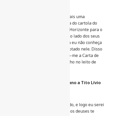
mais atual.
Encerro esse arrazoado com mais uma
lembrança que explica a vitória do cartola do
futebol que está levando Belo Horizonte para o
limbo da pobreza e do atraso ao lado dos seus
parceiros da esquerda, embora eu não conheça
uma única pessoa que tenha votado nele. Disso
Alexandre Kalil entende! Refiro-me a Carta de
Vespasiano a Tito Lívio, seu filho no leito de
morte em 79 d.C.
Carta do Imperador Vespasiano a Tito Lívio
“Tito, meu filho, estou morrendo, e logo eu serei
pó e tu, imperador. Espero que os deuses te