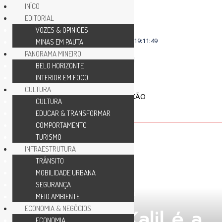
INÍCO
EDITORIAL
VOZES & OPINIÕES
sábado, agosto 8
19:11:49
MINAS EM PAUTA
PANORAMA MINEIRO
BELO HORIZONTE
INTERIOR EM FOCO
CULTURA
CULTURA
EDUCAR & TRANSFORMAR
COMPORTAMENTO
TURISMO
INFRAESTRUTURA
TRÂNSITO
COLUNA ABERTA
MOBILIDADE URBANA
A vitória de
SEGURANÇA
MEIO AMBIENTE
Alexandre Kalil é a
ECONOMIA & NEGÓCIOS
ECONOMIA