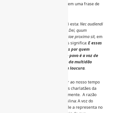
povo, voz de Deus) no ano 780 em uma frase de
sua carta a Charlemagne.
A citação completa de Alcuíno é esta:
Nec audiendi
qui solent dicere, Vox populi, vox Dei, quum
tumultuositas vulgi semper insaniae proxima sit,
em
cuja tradução para o português significa:
E essas
pessoas não devem ser ouvidas por quem
continua dizendo que a voz do povo é a voz de
Deus, desde que a devassidão da multidão
sempre está muito próxima da loucura
.
Ou seja, além de não pertencer ao nosso tempo
remete-se ao significado que os charlatães da
democracia recorrem diuturnamente. A razão
desta citação é simples e cristalina: A voz do
povo (leia-se o seu voto, pois ele a representa no