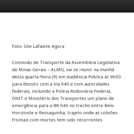
ebook
Foto: Site Lafaiete Agora
ter
Comissão de Transporte da Assembleia Legislativa
de Minas Gerais – ALMG, vai se reunir na manhã
kedIn
desta quarta-feira (9) em Audiência Pública às 9h30
para discutir com a Via 040 e com autoridades
erest
federais, incluindo a Polícia Rodoviária Federal,
DNIT e Ministério dos Transportes um plano de
mbleupon
emergência para a BR 040 no trecho entre Belo
Horizonte e Ressaquinha, trajeto onde as colisões
il
frontais com mortes tem sido recorrentes.