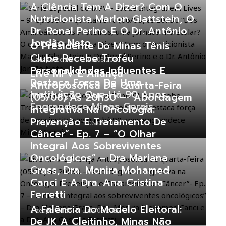
A Ciência Tem A Dizer? Com O
Nutricionista Marlon Glattstein, O
Dr. Ronal Perino E O Dr. Antônio
Jordão Neto
O Presidente Do Minas Tênis
Clube Recebe Troféu
zeaparecido
06/08/2026
Personalidades Influentes E
Live MPV E Aliança
Destaca Força De Uma
Antroposófica De Quarta-Feira
Instituição Que Há 90 Anos
(05/08) Às 20h30 – “Abordagem
Engrandece Minas Gerais
Integrativa Na Oncologia:
Prevenção E Tratamento De
zeaparecido
06/08/2026
Câncer”- Ep. 7 – “O Olhar
Integral Aos Sobreviventes
Oncológicos” – Dra Mariana
Grass, Dra. Monira Mohamed
Canci E A Dra. Ana Cristina
Ferretti
A Falência Do Modelo Eleitoral:
zeaparecido
05/08/2026
De JK A Cleitinho, Minas Não