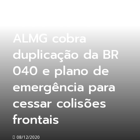
COLUNA ABERTA
Audiência na
ALMG cobra
duplicação da BR
040 e plano de
emergência para
cessar colisões
frontais
08/12/2020