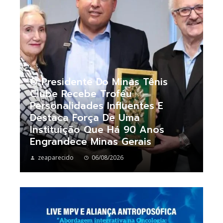
O Presidente Do Minas Tênis
Clube Recebe Troféu
Personalidades Influentes E
Destaca Força De Uma
Instituição Que Há 90 Anos
Engrandece Minas Gerais
zeaparecido
06/08/2026