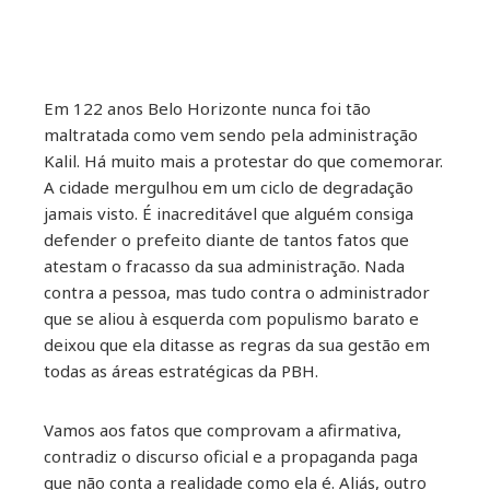
ebook
Em 122 anos Belo Horizonte nunca foi tão
maltratada como vem sendo pela administração
ter
Kalil. Há muito mais a protestar do que comemorar.
A cidade mergulhou em um ciclo de degradação
kedIn
jamais visto. É inacreditável que alguém consiga
defender o prefeito diante de tantos fatos que
erest
atestam o fracasso da sua administração. Nada
contra a pessoa, mas tudo contra o administrador
mbleupon
que se aliou à esquerda com populismo barato e
deixou que ela ditasse as regras da sua gestão em
todas as áreas estratégicas da PBH.
il
Vamos aos fatos que comprovam a afirmativa,
contradiz o discurso oficial e a propaganda paga
que não conta a realidade como ela é. Aliás, outro