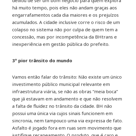
deixou de ser um bom negócio para quem explora
há muito tempo, pois eles não andam graças aos
engarrafamentos cada dia maiores e os prejuízos
acumulados. A cidade inclusive corre o risco de um
colapso no sistema não por culpa de quem tem a
concessão, mas por incompetência da BHtrans e
inexperiência em gestão pública do prefeito.
3º pior trânsito do mundo
Vamos então falar do trânsito: Não existe um único
investimento público municipal relevante em
infraestrutura viária, se não as obras “meia boca”
que já estavam em andamento e que não resolvem
a falta de fluidez no trânsito da cidade. BH não
possui uma única via cujos sinais funcionem em
sincronia, nem tampouco uma via expressa de fato.
Asfalto é jogado fora em ruas sem movimento que
justifique recapeamento. O produto, que é caro e