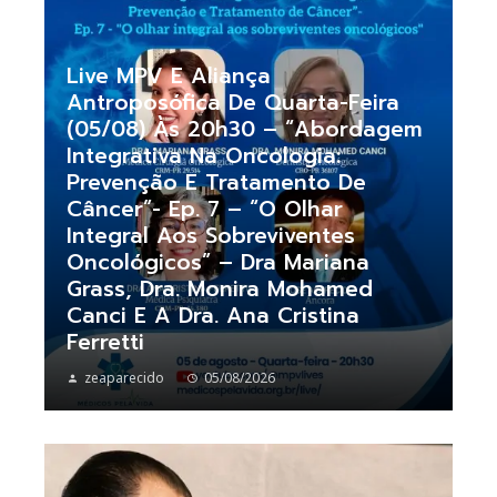
Live MPV E Aliança
Antroposófica De Quarta-Feira
(05/08) Às 20h30 – “Abordagem
Integrativa Na Oncologia:
Prevenção E Tratamento De
Câncer”- Ep. 7 – “O Olhar
Integral Aos Sobreviventes
Oncológicos” – Dra Mariana
Grass, Dra. Monira Mohamed
Canci E A Dra. Ana Cristina
Ferretti
zeaparecido
05/08/2026