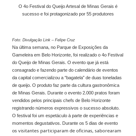
O 4o Festival do Queijo Artesal de Minas Gerais é
ebook
sucesso e foi protagonizado por 55 produtores
ter
Foto: Divulgação Link – Felipe Cruz
kedIn
Na última semana, no Parque de Exposições da
Gameleira em Belo Horizonte, foi realizado o 4o Festival
erest
do Queijo de Minas Gerais. O evento que já está
consagrado e fazendo parte do calendário de eventos
mbleupon
da capital comercializou a “bagatela” de duas toneladas
de queijo. O produto faz parte da cultura gastronômica
il
de Minas Gerais. Durante o evento 2.000 pratos foram
vendidos pelos principais chefs de Belo Horizonte
registrando números expressivos o sucesso absoluto.
O festival foi um espetáculo à parte de experiências e
momentos degustativos. Durante os 5 dias de evento
visitantes participaram de oficinas, saborearam
os