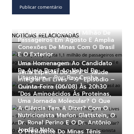
BH Airport Projeta 1,1 Milhão De
NOTÍCIAS RELACIONADAS
Passageiros Em Agosto E Amplia
Conexões De Minas Com O Brasil
E O Exterior
Uma Homenagem Ao Candidato
zeaparecido
08/08/2026
Da Ajoia Brasil Ao Nobel De
Série Especial Do MPV – Saúde
Literatura – Por: Ray Cunha
Integral Em Lives – 9º Episódio –
Quinta-Feira (06/08) Às 20h30
zeaparecido
07/08/2026
“Dos Aminoácidos Às Proteinas,
Uma Jornada Molecular? O Que
A Ciência Tem A Dizer? Com O
Nutricionista Marlon Glattstein, O
Dr. Ronal Perino E O Dr. Antônio
Jordão Neto
O Presidente Do Minas Tênis