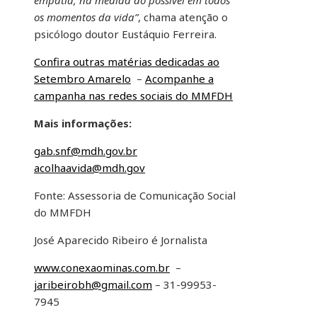
empatia, na medida do possível em todos
os momentos da vida”
, chama atenção o
psicólogo doutor Eustáquio Ferreira.
Confira outras matérias dedicadas ao
Setembro Amarelo
–
Acompanhe a
campanha nas redes sociais do MMFDH
Mais informações:
gab.snf@mdh.gov.br
acolhaavida@mdh.gov
Fonte: Assessoria de Comunicação Social
do MMFDH
José Aparecido Ribeiro é Jornalista
www.conexaominas.com.br
–
jaribeirobh@gmail.com
– 31-99953-
7945