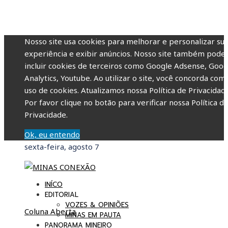
Nosso site usa cookies para melhorar e personalizar su
experiência e exibir anúncios. Nosso site também pode
incluir cookies de terceiros como Google Adsense, Goog
Analytics, Youtube. Ao utilizar o site, você concorda com
uso de cookies. Atualizamos nossa Política de Privacidade
Por favor clique no botão para verificar nossa Política d
Privacidade.
Ok, eu entendo
sexta-feira, agosto 7
INÍCO
EDITORIAL
VOZES & OPINIÕES
Coluna Aberta
MINAS EM PAUTA
PANORAMA MINEIRO