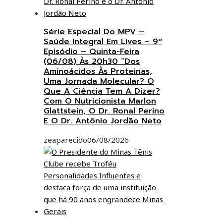
Série Especial Do MPV –
Saúde Integral Em Lives – 9º
Episódio – Quinta-Feira
(06/08) Às 20h30 “Dos
Aminoácidos Às Proteinas,
Uma Jornada Molecular? O
Que A Ciência Tem A Dizer?
Com O Nutricionista Marlon
Glattstein, O Dr. Ronal Perino
E O Dr. Antônio Jordão Neto
zeaparecido
06/08/2026