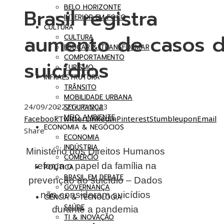
BELO HORIZONTE
Brasil registra
INTERIOR EM FOCO
CULTURA
aumento de casos 
CULTURA
EDUCAR & TRANSFORMAR
COMPORTAMENTO
suicídios
TURISMO
INFRAESTRUTURA
TRÂNSITO
MOBILIDADE URBANA
24/09/2022
21/10/2023
SEGURANÇA
MEIO AMBIENTE
Facebook
Twitter
LinkedIn
Pinterest
Stumbleupon
Email
ECONOMIA & NEGÓCIOS
Share
ECONOMIA
INDÚSTRIA
Ministério dos Direitos Humanos
COMÉRCIO
reforça o papel da família na
POLÍTICA
BRASIL EM DEBATE
prevenção ao suicídio – Dados
GOVERNANÇA
não consideram suicídios
CIÊNCIA & TECNOLOGIA
SAÚDE
durante a pandemia
TI & INOVAÇÃO