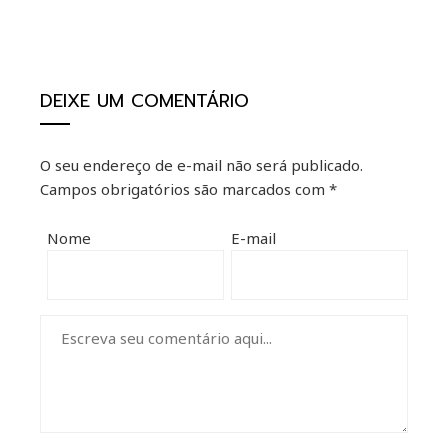
ter
kedIn
DEIXE UM COMENTÁRIO
erest
O seu endereço de e-mail não será publicado.
Campos obrigatórios são marcados com
*
mbleupon
Nome
E-mail
il