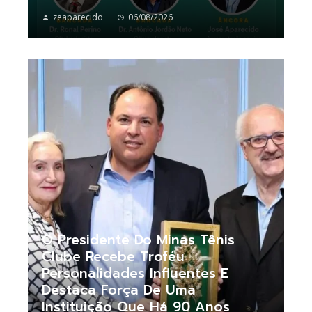
zeaparecido
06/08/2026
O Presidente Do Minas Tênis
Clube Recebe Troféu
Personalidades Influentes E
Destaca Força De Uma
Instituição Que Há 90 Anos