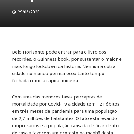
29/06/2020
Belo Horizonte pode entrar para o livro dos
ebook
recordes, o Guinness book, por sustentar o maior e
mais longo lockdown da história. Nenhuma outra
ter
cidade no mundo permaneceu tanto tempo
fechada como a capital mineira.
kedIn
Com uma das menores taxas percaptas de
erest
mortalidade por Covid-19 a cidade tem 121 óbitos
em três meses de pandemia para uma população
mbleupon
de 2,7 milhões de habitantes. O fato está levando
empresários e a população cansada de ficar dentro
de casa a fazerem um protesto na manhã desta