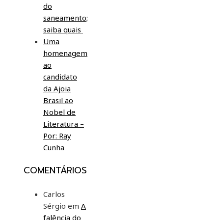
do
saneamento;
saiba quais
Uma
homenagem
ao
candidato
da Ajoia
Brasil ao
Nobel de
Literatura –
Por: Ray
Cunha
COMENTÁRIOS
Carlos
Sérgio
em
A
falência do