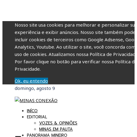
Nosso site usa cookies para melhorar e personalizar su
experiência e exibir anúncios. Nosso site também pode
incluir cookies de terceiros como Google Adsense, Goog
Analytics, Youtube. Ao utilizar o site, você concorda com
uso de cookies. Atualizamos nossa Política de Privacidade
Por favor clique no botão para verificar nossa Política d
Privacidade.
Ok, eu entendo
domingo, agosto 9
INÍCO
EDITORIAL
VOZES & OPINIÕES
MINAS EM PAUTA
PANORAMA MINEIRO