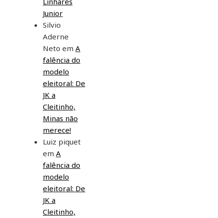
Linhares
Junior
Silvio
Aderne
Neto
em
A
falência do
modelo
eleitoral: De
JK a
Cleitinho,
Minas não
merece!
Luiz piquet
em
A
falência do
modelo
eleitoral: De
JK a
Cleitinho,