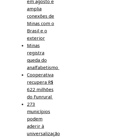
em agosto e
amplia
conexões de
Minas com o
Brasil e o
exterior
Minas
registra
queda do
analfabetismo
Cooperativa
recupera R$
622 milhões
do Funrural
273
municípios
podem
aderir à
universalização