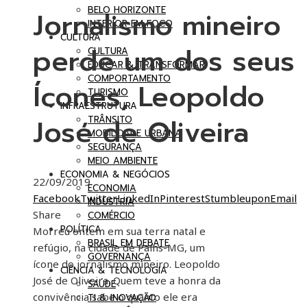
BELO HORIZONTE
Jornalismo mineiro
INTERIOR EM FOCO
CULTURA
perde um dos seus
CULTURA
EDUCAR & TRANSFORMAR
COMPORTAMENTO
Ícones, Leopoldo
TURISMO
INFRAESTRUTURA
José de Oliveira
TRÂNSITO
MOBILIDADE URBANA
SEGURANÇA
MEIO AMBIENTE
ECONOMIA & NEGÓCIOS
22/09/2019
ECONOMIA
Facebook
Twitter
LinkedIn
Pinterest
Stumbleupon
Email
INDÚSTRIA
Share
COMÉRCIO
POLÍTICA
Morreu ontem em sua terra natal e
BRASIL EM DEBATE
refúgio, na cidade de Paíns-MG, um
GOVERNANÇA
ícone do jornalismo mineiro. Leopoldo
CIÊNCIA & TECNOLOGIA
José de Oliveira. Quem teve a honra da
SAÚDE
convivência sabe o quanto ele era
TI & INOVAÇÃO