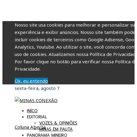
Nosso site usa cookies para melhorar e personalizar su
experiência e exibir anúncios. Nosso site também pode
incluir cookies de terceiros como Google Adsense, Goog
Analytics, Youtube. Ao utilizar o site, você concorda com
uso de cookies. Atualizamos nossa Política de Privacidade
Por favor clique no botão para verificar nossa Política d
Privacidade.
Ok, eu entendo
sexta-feira, agosto 7
INÍCO
EDITORIAL
VOZES & OPINIÕES
Coluna Aberta
MINAS EM PAUTA
PANORAMA MINEIRO