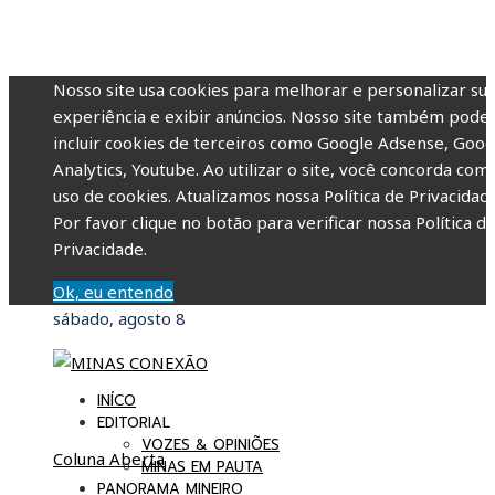
Nosso site usa cookies para melhorar e personalizar su
experiência e exibir anúncios. Nosso site também pode
incluir cookies de terceiros como Google Adsense, Goog
Analytics, Youtube. Ao utilizar o site, você concorda com
uso de cookies. Atualizamos nossa Política de Privacidade
Por favor clique no botão para verificar nossa Política d
Privacidade.
Ok, eu entendo
sábado, agosto 8
INÍCO
EDITORIAL
VOZES & OPINIÕES
Coluna Aberta
MINAS EM PAUTA
PANORAMA MINEIRO