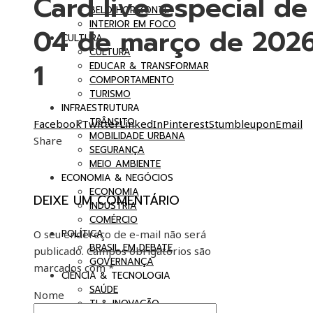
Card live especial de
BELO HORIZONTE
INTERIOR EM FOCO
04 de março de 202
CULTURA
CULTURA
1
EDUCAR & TRANSFORMAR
COMPORTAMENTO
TURISMO
INFRAESTRUTURA
TRÂNSITO
Facebook
Twitter
LinkedIn
Pinterest
Stumbleupon
Email
MOBILIDADE URBANA
Share
SEGURANÇA
MEIO AMBIENTE
ECONOMIA & NEGÓCIOS
ECONOMIA
DEIXE UM COMENTÁRIO
INDÚSTRIA
COMÉRCIO
O seu endereço de e-mail não será
POLÍTICA
BRASIL EM DEBATE
publicado.
Campos obrigatórios são
GOVERNANÇA
marcados com
*
CIÊNCIA & TECNOLOGIA
SAÚDE
Nome
TI & INOVAÇÃO