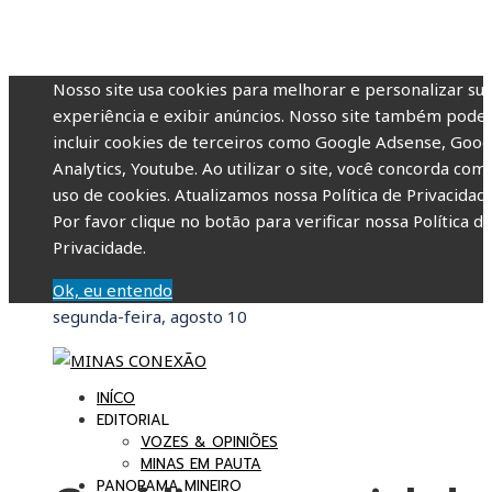
Nosso site usa cookies para melhorar e personalizar su
experiência e exibir anúncios. Nosso site também pode
incluir cookies de terceiros como Google Adsense, Goog
Analytics, Youtube. Ao utilizar o site, você concorda com
uso de cookies. Atualizamos nossa Política de Privacidade
Por favor clique no botão para verificar nossa Política d
Privacidade.
Ok, eu entendo
segunda-feira, agosto 10
INÍCO
EDITORIAL
VOZES & OPINIÕES
MINAS EM PAUTA
PANORAMA MINEIRO