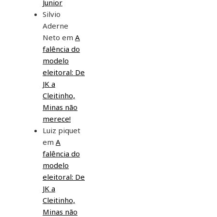
Junior
Silvio
Aderne
Neto
em
A
falência do
modelo
eleitoral: De
JK a
Cleitinho,
Minas não
merece!
Luiz piquet
em
A
falência do
modelo
eleitoral: De
JK a
Cleitinho,
Minas não