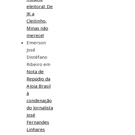
eleitoral: De
JK a
Cleitinho,
Minas não
merece!
Emerson
José
Distéfano
Ribeiro
em
Nota de
Repúdio da
AJoia Brasil
à
condenação
do Jornalista
José
Fernandes
Linhares