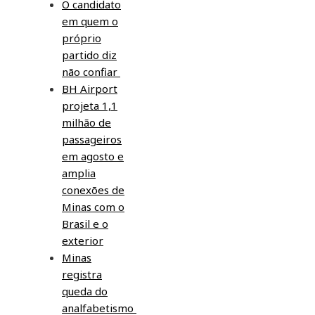
O candidato
em quem o
próprio
partido diz
não confiar
BH Airport
projeta 1,1
milhão de
passageiros
em agosto e
amplia
conexões de
Minas com o
Brasil e o
exterior
Minas
registra
queda do
analfabetismo