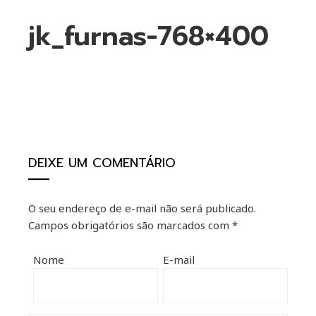
jk_furnas-768×400
ebook
ter
DEIXE UM COMENTÁRIO
kedIn
O seu endereço de e-mail não será publicado.
erest
Campos obrigatórios são marcados com
*
mbleupon
Nome
E-mail
il