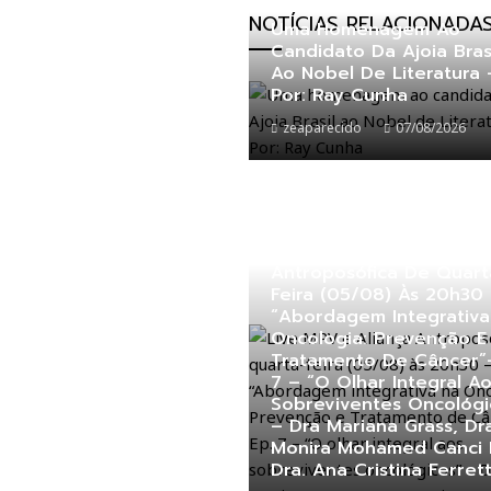
NOTÍCIAS RELACIONADA
Uma Homenagem Ao
Candidato Da Ajoia Bras
Ao Nobel De Literatura 
Por: Ray Cunha
zeaparecido
07/08/2026
Live MPV E Aliança
Antroposófica De Quart
Feira (05/08) Às 20h30
“Abordagem Integrativa
Oncologia: Prevenção E
Tratamento De Câncer”-
7 – “O Olhar Integral A
Sobreviventes Oncológi
– Dra Mariana Grass, Dr
Monira Mohamed Canci 
Dra. Ana Cristina Ferrett