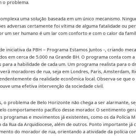
om o problema.
a complexa uma solução baseada em um único mecanismo. Ning
ções adversas certamente foi vítima de alguma fatalidade ou pe
or um ser humano é um lar com conforto e com o calor da famíl
de iniciativa da PBH – Programa Estamos Juntos -, criando mec
dos em cerca de 5.000 na Grande BH. O programa conta com a 
gas para a habilidade de cada um. Um programa realista para o 
erá moradores de rua, seja em Londres, Paris, Amsterdam, Rio
endentemente da realidade econômica local. Observa-se que o
uve uma efetiva intervenção da sociedade civil.
 o problema de Belo Horizonte não chega a ser alarmante, seja
 pelo comportamento pacífico desse morador. O sentimento gera
s programas e movimentos já existentes, como os da Polícia Mi
o da Rua da Arquidiocese, além de outros. Ponto importante já 
mento do morador de rua, orientando a atividade da polícia 