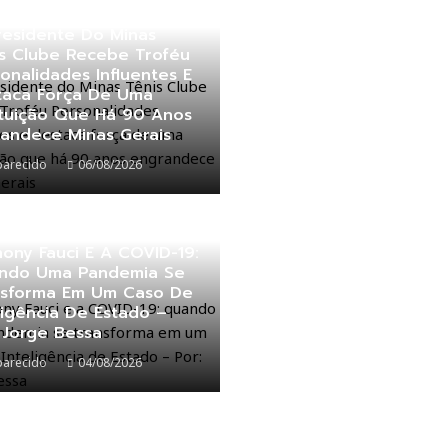
residente Do Minas
is Clube Recebe Troféu
onalidades Influentes E
taca Força De Uma
ituição Que Há 90 Anos
randece Minas Gerais
parecido
06/08/2026
ony Fauci E A COVID-19:
ndo Uma Pandemia Se
nsforma Em Um Caso De
ligência De Estado –
 Jorge Bessa
parecido
04/08/2026