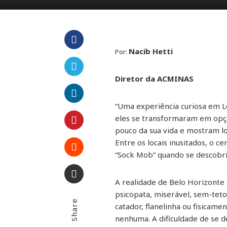
Nacib Hetti
Por:
Facebook
Diretor da ACMINAS
Twitter
“Uma experiência curiosa em L
LinkedIn
eles se transformaram em opçã
pouco da sua vida e mostram loc
Pinterest
Entre os locais inusitados, o
“Sock Mob” quando se descobri
Stumbleupon
A realidade de Belo Horizonte 
Email
psicopata, miserável, sem-teto
Share
catador, flanelinha ou fisicame
nenhuma. A dificuldade de se d