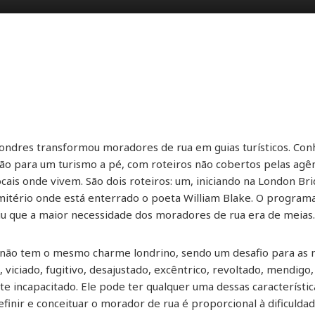
ondres transformou moradores de rua em guias turísticos. Conh
o para um turismo a pé, com roteiros não cobertos pelas agê
ais onde vivem. São dois roteiros: um, iniciando na London Brid
 cemitério onde está enterrado o poeta William Blake. O progr
u que a maior necessidade dos moradores de rua era de meias
não tem o mesmo charme londrino, sendo um desafio para as nos
, viciado, fugitivo, desajustado, excêntrico, revoltado, mendig
nte incapacitado. Ele pode ter qualquer uma dessas característic
efinir e conceituar o morador de rua é proporcional à dificuld