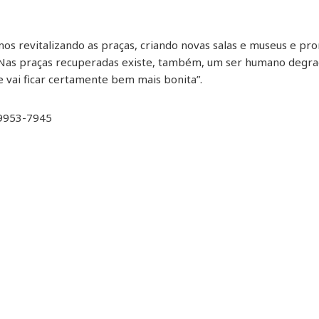
mos revitalizando as praças, criando novas salas e museus e p
o. Nas praças recuperadas existe, também, um ser humano degr
 vai ficar certamente bem mais bonita”.
99953-7945