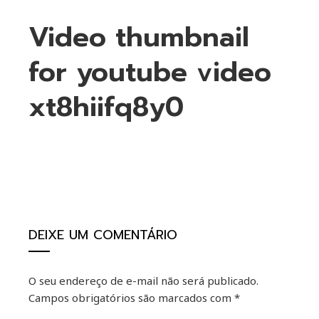
Video thumbnail
for youtube video
xt8hiifq8y0
ebook
ter
DEIXE UM COMENTÁRIO
kedIn
O seu endereço de e-mail não será publicado.
erest
Campos obrigatórios são marcados com
*