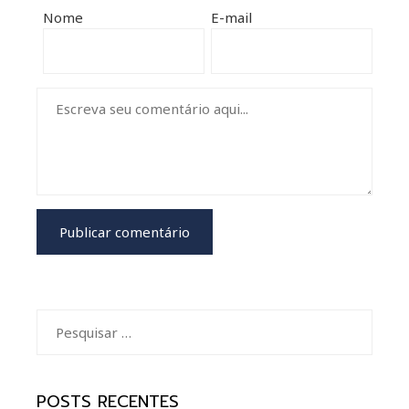
mbleupon
Nome
E-mail
il
Pesquisar
por:
POSTS RECENTES