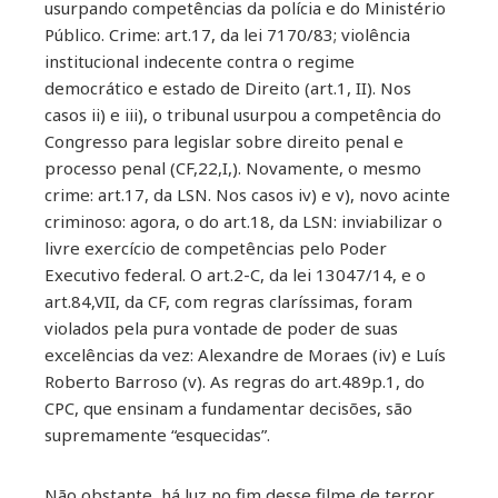
usurpando competências da polícia e do Ministério
Público. Crime: art.17, da lei 7170/83; violência
institucional indecente contra o regime
democrático e estado de Direito (art.1, II). Nos
casos ii) e iii), o tribunal usurpou a competência do
Congresso para legislar sobre direito penal e
processo penal (CF,22,I,). Novamente, o mesmo
crime: art.17, da LSN. Nos casos iv) e v), novo acinte
criminoso: agora, o do art.18, da LSN: inviabilizar o
livre exercício de competências pelo Poder
Executivo federal. O art.2-C, da lei 13047/14, e o
art.84,VII, da CF, com regras claríssimas, foram
violados pela pura vontade de poder de suas
excelências da vez: Alexandre de Moraes (iv) e Luís
Roberto Barroso (v). As regras do art.489p.1, do
CPC, que ensinam a fundamentar decisões, são
supremamente “esquecidas”.
Não obstante, há luz no fim desse filme de terror