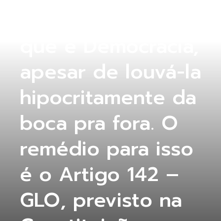
O STF não sabe o
que é Democracia,
apesar de louvá-la
hipocritamente da
boca pra fora. O
remédio para isso
é o Artigo 142 –
GLO, previsto na