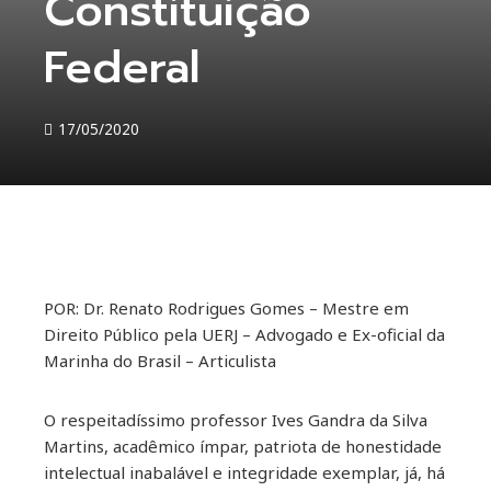
Constituição
Federal
17/05/2020
ebook
POR: Dr. Renato Rodrigues Gomes – Mestre em
Direito Público pela UERJ – Advogado e Ex-oficial da
ter
Marinha do Brasil – Articulista
kedIn
O respeitadíssimo professor Ives Gandra da Silva
Martins, acadêmico ímpar, patriota de honestidade
erest
intelectual inabalável e integridade exemplar, já, há