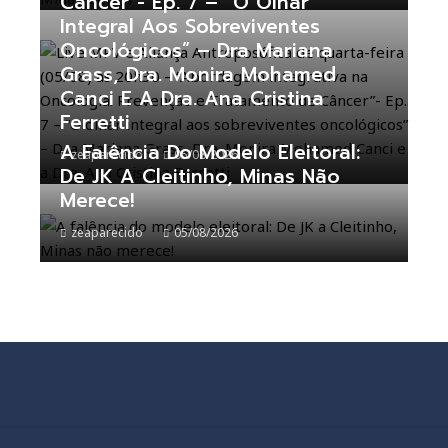
Câncer”- Ep. 7 – “O Olhar
Integral Aos Sobreviventes
Oncológicos” – Dra Mariana
Grass, Dra. Monira Mohamed
Canci E A Dra. Ana Cristina
Ferretti
A Falência Do Modelo Eleitoral:
zeaparecido
05/08/2026
De JK A Cleitinho, Minas Não
Merece!
zeaparecido
05/08/2026