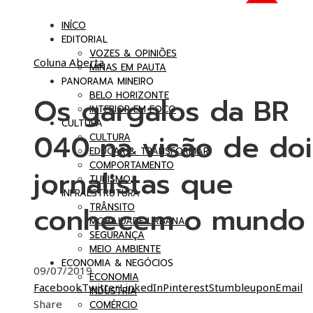
INÍCO
EDITORIAL
VOZES & OPINIÕES
Coluna Aberta
MINAS EM PAUTA
PANORAMA MINEIRO
BELO HORIZONTE
Os gargalos da BR
INTERIOR EM FOCO
CULTURA
040 na visão de doi
CULTURA
EDUCAR & TRANSFORMAR
COMPORTAMENTO
jornalistas que
TURISMO
INFRAESTRUTURA
conhecem o mundo
TRÂNSITO
MOBILIDADE URBANA
SEGURANÇA
MEIO AMBIENTE
ECONOMIA & NEGÓCIOS
09/07/2019
ECONOMIA
Facebook
Twitter
LinkedIn
Pinterest
Stumbleupon
Email
INDÚSTRIA
Share
COMÉRCIO