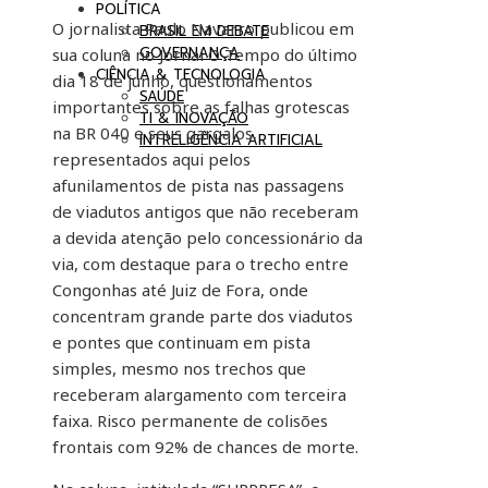
POLÍTICA
O jornalista Paulo Navarro publicou em
BRASIL EM DEBATE
GOVERNANÇA
sua coluna no Jornal O Tempo do último
CIÊNCIA & TECNOLOGIA
dia 18 de junho, questionamentos
SAÚDE
importantes sobre as falhas grotescas
TI & INOVAÇÃO
na BR 040 e seus gargalos,
INTRELIGÊNCIA ARTIFICIAL
representados aqui pelos
afunilamentos de pista nas passagens
de viadutos antigos que não receberam
a devida atenção pelo concessionário da
via, com destaque para o trecho entre
Congonhas até Juiz de Fora, onde
concentram grande parte dos viadutos
e pontes que continuam em pista
simples, mesmo nos trechos que
receberam alargamento com terceira
faixa. Risco permanente de colisões
frontais com 92% de chances de morte.