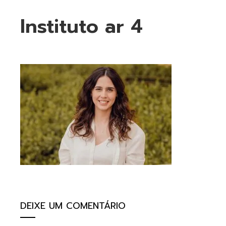
Instituto ar 4
ebook
ter
kedIn
erest
mbleupon
DEIXE UM COMENTÁRIO
il